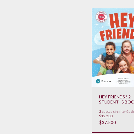
HEY FRIENDS ! 2
STUDENT ' S BO
WORKBOOK
3
cuotas sin interés d
**NOVEDAD 2019
$12.500
$37.500