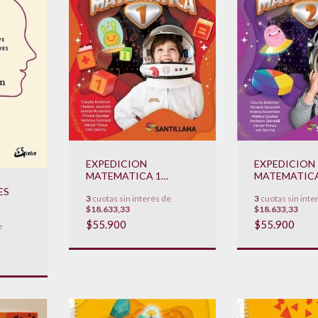
EXPEDICION
EXPEDICION
MATEMATICA 1
MATEMATICA
**NOVEDAD 2024**
**NOVEDAD 
ES
3
cuotas sin interés de
3
cuotas sin inte
$18.633,33
$18.633,33
$55.900
$55.900
e