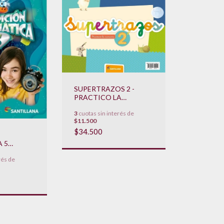
SUPERTRAZOS 2 -
PRACTICO LA
IMPRENTA / PRACTICO
3
cuotas sin interés de
LA CURSIVA
$11.500
**NOVEDAD 2020**
$34.500
 5
2023**
rés de