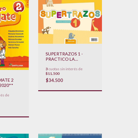
SUPERTRAZOS 1 -
PRACTICO LA
IMPRENTA / PRACTICO
3
cuotas sin interés de
LA CURSIVA
$11.500
**NOVEDAD 2020**
$34.500
MATE 2
2020**
rés de