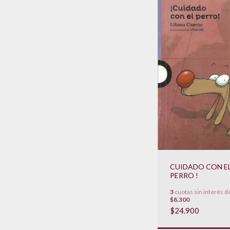
CUIDADO CON E
PERRO !
3
cuotas sin interés d
$8.300
$24.900