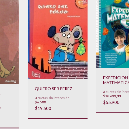
EXPEDICION
MATEMATICA
**NOVEDAD 
QUIERO SER PEREZ
3
cuotas sin inte
L
$18.633,33
3
cuotas sin interés de
$55.900
$6.500
e
$19.500