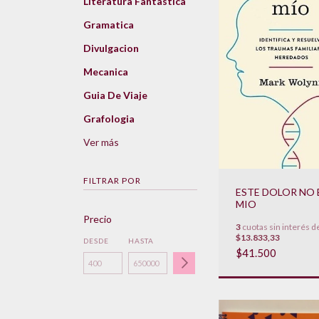
Literatura Fantastica
Gramatica
Divulgacion
Mecanica
Guia De Viaje
Grafologia
Ver más
FILTRAR POR
ESTE DOLOR NO 
MIO
Precio
3
cuotas sin interés d
$13.833,33
DESDE
HASTA
$41.500