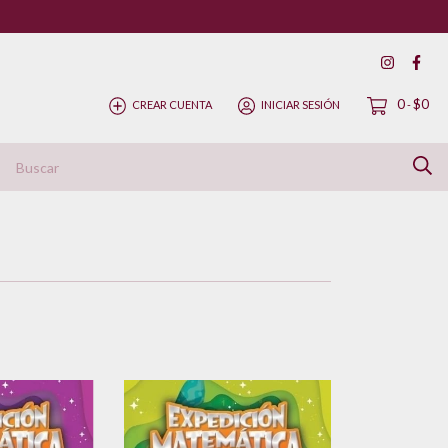
0
$0
CREAR CUENTA
INICIAR SESIÓN
-
ítica de Devolución