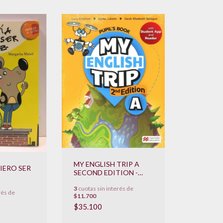
MY ENGLISH TRIP A
IERO SER
SECOND EDITION -
PUPIL 'S BOOK WITH
3
cuotas sin interés de
STUDENT APP AND
rés de
$11.700
READER **NOVEDAD
2022**
$35.100