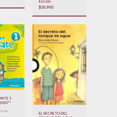
$10.300
$30.900
MATE 1
2020**
rés de
EL SECRETO DEL