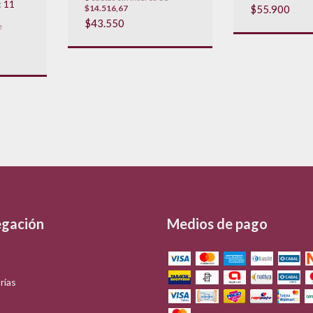
 11
$14.516,67
$55.900
$43.550
e
gación
Medios de pago
rías