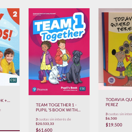
TODAVIA QU
OK +
PEREZ
TEAM TOGETHER 1 -
PUPIL 'S BOOK WITH
e
**
3
cuotas sin inte
DIGITAL RESOURCES
$6.500
3
cuotas sin interés de
**NOVEDAD 2020**
$20.533,33
$19.500
$61.600