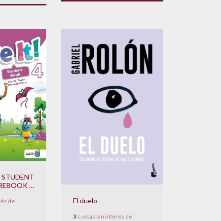
 - STUDENT
REBOOK +
VEDAD
El duelo
rés de
3
cuotas sin interés de