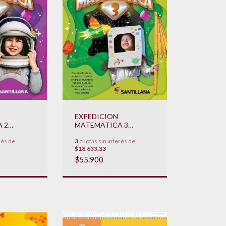
EXPEDICION
 2
MATEMATICA 3
2024**
**NOVEDAD 2024**
rés de
3
cuotas sin interés de
$18.633,33
$55.900