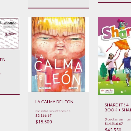
EB
e
LA CALMA DE LEON
SHARE IT ! 4
BOOK + SHA
3
cuotas sin interés de
NAVIO **NO
$5.166,67
3
cuotas sin inte
2022**
$15.500
$14.516,67
$43.550