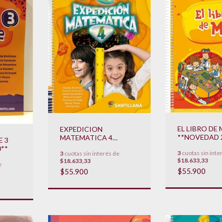
EL LIBRO DE 
EXPEDICION
**NOVEDAD 
MATEMATICA 4
E 3
**NOVEDAD 2023**
**
3
cuotas sin inte
3
cuotas sin interés de
$18.633,33
$18.633,33
e
$55.900
$55.900