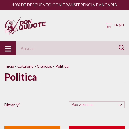
10% DE DESCUENTO CON TRANSFERENCIA BANCARIA
0
$0
-
Inicio
-
Catalogo
-
Ciencias
-
Politica
Politica
Filtrar