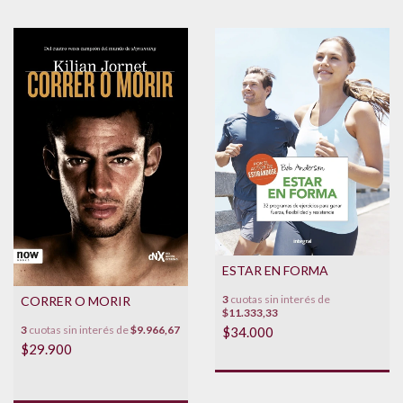
ESTAR EN FORMA
3
cuotas sin interés de
CORRER O MORIR
$11.333,33
3
cuotas sin interés de
$9.966,67
$34.000
$29.900