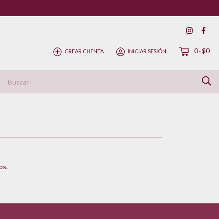
0
$0
CREAR CUENTA
INICIAR SESIÓN
-
ítica de Devolución
os.