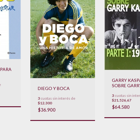
 PARA
GARRY KAS
e
SOBRE GARR
DIEGO Y BOCA
KASPAROV - P
3
cuotas sin inte
1973 - 1985
3
cuotas sin interés de
$21.526,67
$12.300
$64.580
$36.900