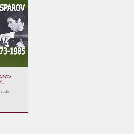
PAROV
Y
ARTE I -
rés de