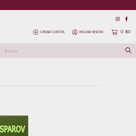
0
$0
CREAR CUENTA
INICIAR SESIÓN
-
ítica de Devolución