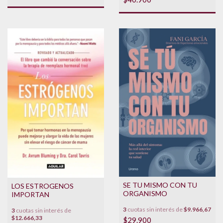
SE TU MISMO CON TU
LOS ESTROGENOS
ORGANISMO
IMPORTAN
3
cuotas sin interés de
$9.966,67
3
cuotas sin interés de
$12.666,33
$29.900