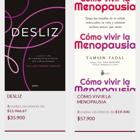
DESLIZ
CÓMO VIVIR LA
MENOPAUSIA
3
cuotas sin interés de
$11.966,67
3
cuotas sin interés de
$19.300
$35.900
$57.900