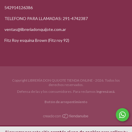
542914126386
TELEFONO PARA LLAMADAS: 291-4742387
ventas@libreriadonquijote.com.ar
Fitz Roy esquina Brown (Fitz roy 92)
Copyright LIBRERÍA DON QUIJOTE TIENDA ONLINE - 2026. Todos los
derechos reservados.
Defensa de las y los consumidores. Para reclamos
ingresá acá.
Botón de arrepentimiento
Al navegar por este sitio
aceptás el uso de cookies
para agilizar tu