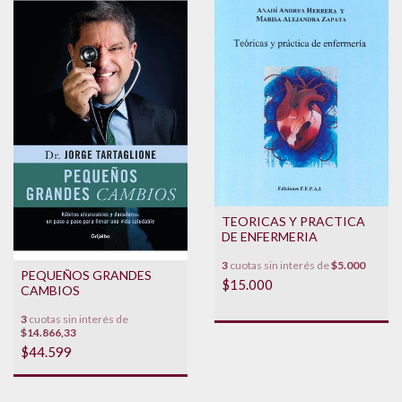
TEORICAS Y PRACTICA
DE ENFERMERIA
3
cuotas sin interés de
$5.000
PEQUEÑOS GRANDES
$15.000
CAMBIOS
3
cuotas sin interés de
$14.866,33
$44.599