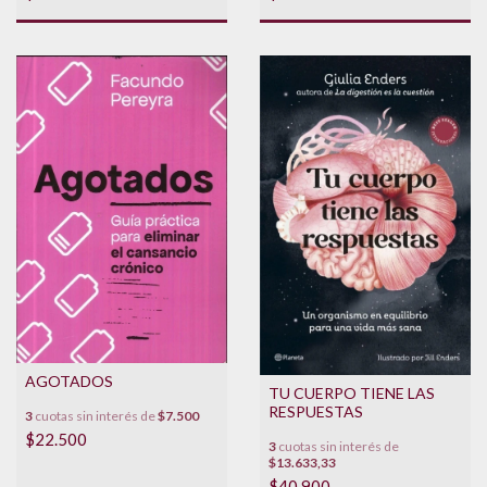
AGOTADOS
TU CUERPO TIENE LAS
RESPUESTAS
3
cuotas sin interés de
$7.500
$22.500
3
cuotas sin interés de
$13.633,33
$40.900