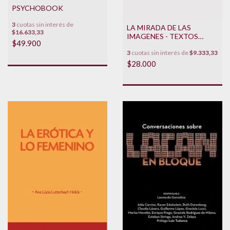
PSYCHOBOOK
3
cuotas sin interés de
LA MIRADA DE LAS
$16.633,33
IMAGENES - TEXTOS
$49.900
PSICOANALITICOS
3
cuotas sin interés de
$9.333,33
$28.000