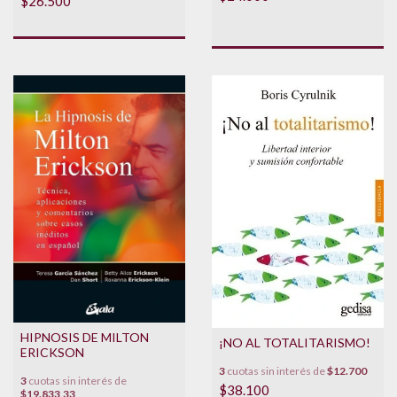
$26.500
HIPNOSIS DE MILTON
¡NO AL TOTALITARISMO!
ERICKSON
3
cuotas sin interés de
$12.700
3
cuotas sin interés de
$38.100
$19.833,33