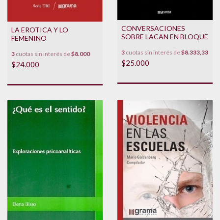
CONVERSACIONES
LA EROTICA Y LO
SOBRE LACAN EN BLOQUE
FEMENINO
3
cuotas sin interés de
$8.333,33
3
cuotas sin interés de
$8.000
$25.000
$24.000