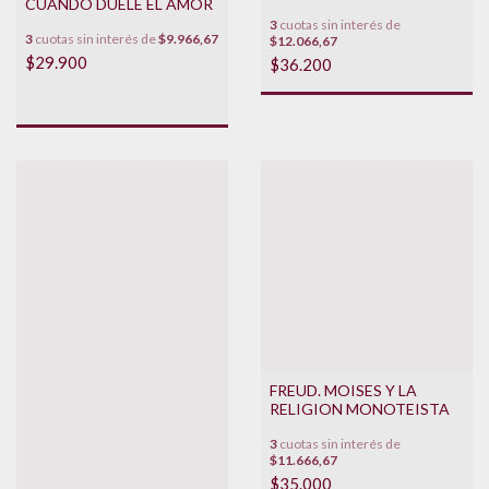
CUANDO DUELE EL AMOR
3
cuotas sin interés de
3
cuotas sin interés de
$9.966,67
$12.066,67
$29.900
$36.200
FREUD. MOISES Y LA
RELIGION MONOTEISTA
3
cuotas sin interés de
$11.666,67
$35.000