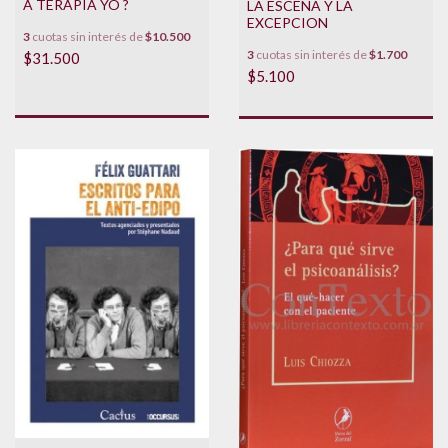
A TERAPIA YO ?
LA ESCENA Y LA
EXCEPCION
3
cuotas sin interés de
$10.500
3
cuotas sin interés de
$1.700
$31.500
$5.100