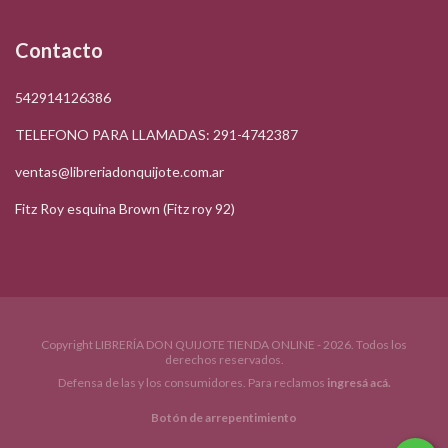
Contacto
542914126386
TELEFONO PARA LLAMADAS: 291-4742387
ventas@libreriadonquijote.com.ar
Fitz Roy esquina Brown (Fitz roy 92)
Copyright LIBRERÍA DON QUIJOTE TIENDA ONLINE - 2026. Todos los
derechos reservados.
Defensa de las y los consumidores. Para reclamos
ingresá acá.
Botón de arrepentimiento