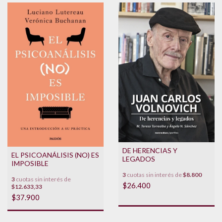
DE HERENCIAS Y
EL PSICOANÁLISIS (NO) ES
LEGADOS
IMPOSIBLE
3
cuotas sin interés de
$8.800
3
cuotas sin interés de
$26.400
$12.633,33
$37.900