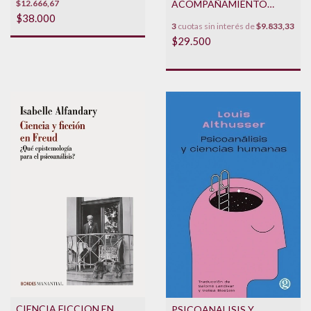
$12.666,67
ACOMPAÑAMIENTO
TERAPEUTICO - 2DA
$38.000
3
cuotas sin interés de
$9.833,33
EDICION
$29.500
CIENCIA FICCION EN
PSICOANALISIS Y