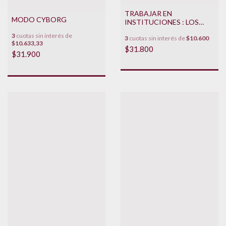
TRABAJAR EN
MODO CYBORG
INSTITUCIONES : LOS
OFICIOS DEL LAZO
3
cuotas sin interés de
3
cuotas sin interés de
$10.600
$10.633,33
$31.800
$31.900