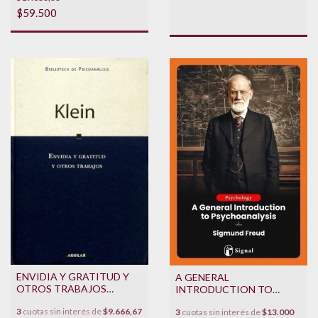
$59.500
ENVIDIA Y GRATITUD Y
A GENERAL
OTROS TRABAJOS
INTRODUCTION TO
**PROMO**
PSYCHOANALYSIS
3
cuotas sin interés de
$9.666,67
3
cuotas sin interés de
$13.000