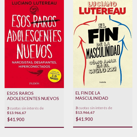
EL FIN DE LA
ESOS RAROS
MASCULINIDAD
ADOLESCENTES NUEVOS
3
cuotas sin interés de
3
cuotas sin interés de
$13.966,67
$13.966,67
$41.900
$41.900