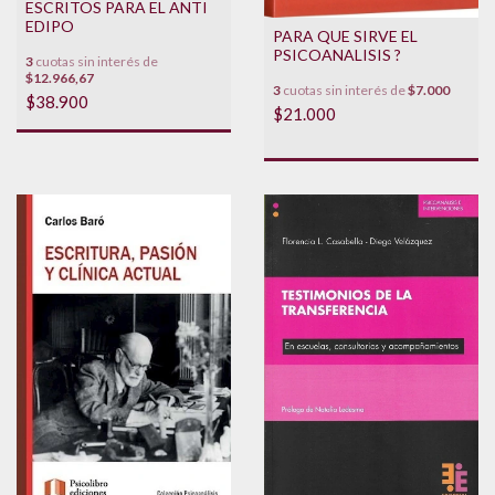
ESCRITOS PARA EL ANTI
EDIPO
PARA QUE SIRVE EL
PSICOANALISIS ?
3
cuotas sin interés de
$12.966,67
3
cuotas sin interés de
$7.000
$38.900
$21.000