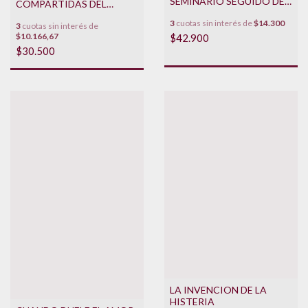
SEMINARIO SEGUIDO DE
COMPARTIDAS DEL
LA TERCERA
SEMINARIO 9 DE JACQUES
3
cuotas sin interés de
$14.300
3
cuotas sin interés de
LACAN
$10.166,67
$42.900
$30.500
LA INVENCION DE LA
HISTERIA