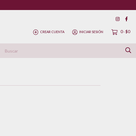
0
$0
CREAR CUENTA
INICIAR SESIÓN
-
ítica de Devolución