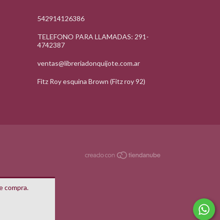
542914126386
TELEFONO PARA LLAMADAS: 291-
4742387
ventas@libreriadonquijote.com.ar
Fitz Roy esquina Brown (Fitz roy 92)
de compra.