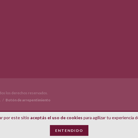
os los derechos reservados.
.
/
Botón de arrepentimiento
r por este sitio
aceptás el uso de cookies
para agilizar tu experiencia 
ENTENDIDO