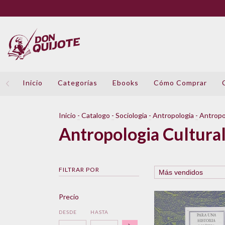
Inicio
Categorías
Ebooks
Cómo Comprar
Inicio
-
Catalogo
-
Sociologia
-
Antropologia
-
Antropo
Antropologia Cultura
FILTRAR POR
Precio
DESDE
HASTA