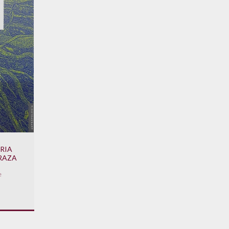
RIA
 RAZA
e