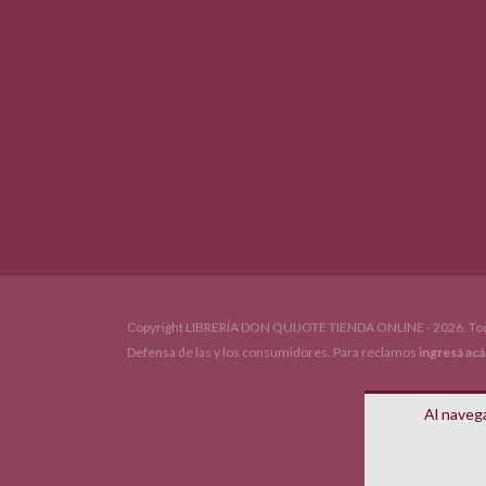
Copyright LIBRERÍA DON QUIJOTE TIENDA ONLINE - 2026. Tod
Defensa de las y los consumidores. Para reclamos
ingresá acá
Al navega