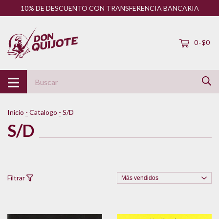
10% DE DESCUENTO CON TRANSFERENCIA BANCARIA
0
$0
-
Inicio
-
Catalogo
-
S/D
S/D
Filtrar