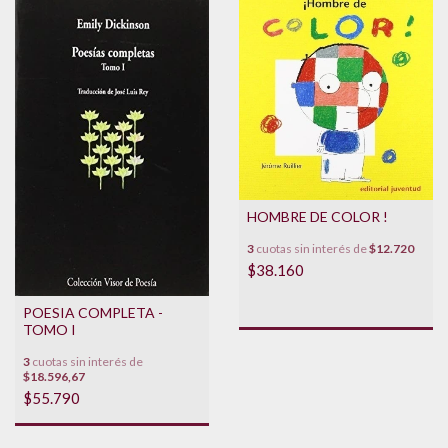
HOMBRE DE COLOR !
3
cuotas sin interés de
$12.720
$38.160
POESIA COMPLETA -
TOMO I
3
cuotas sin interés de
$18.596,67
$55.790