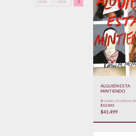
ALGUIEN ESTA
MINTIENDO
3
cuotas sin interés d
$13.833
$41.499