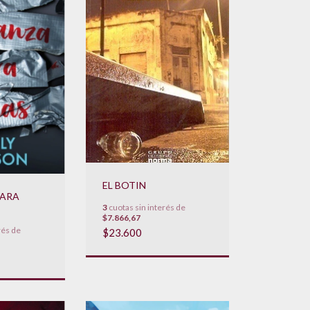
EL BOTIN
PARA
3
cuotas sin interés de
$7.866,67
rés de
$23.600