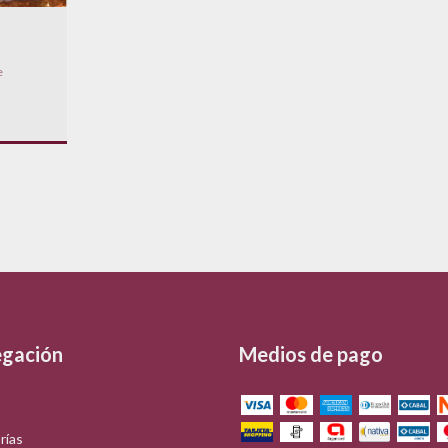
e
gación
Medios de pago
rías