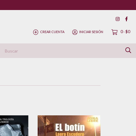
0
$0
CREAR CUENTA
INICIAR SESIÓN
-
ítica de Devolución