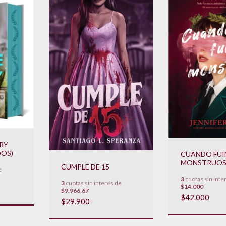
URY
DOS)
CUANDO FU
MONSTRUO
CUMPLE DE 15
e
3
cuotas sin inte
3
cuotas sin interés de
$14.000
$9.966,67
$42.000
$29.900