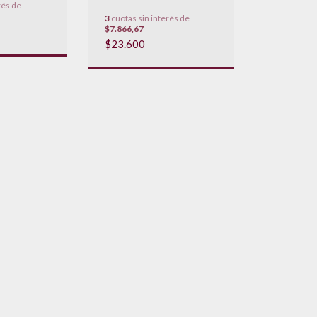
rés de
3
cuotas sin interés de
$7.866,67
$23.600