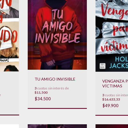
TU AMIGO INVISIBLE
VENGANZA 
VÍCTIMAS
3
cuotas sin interés de
$11.500
e
3
cuotas sin inte
$34.500
$16.633,33
$49.900