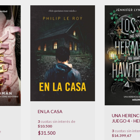
EN LA CASA
UNA HERENC
JUEGO 4 - 
3
cuotas sin interés de
HAWTHORN
$10.500
3
cuotas sin inte
e
$31.500
$14.399,67