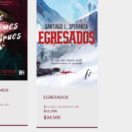
IMOS
S
EGRESADOS
rés de
3
cuotas sin interés de
$11.500
$34.500