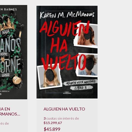
IA EN
ALGUIEN HA VUELTO
HERMANOS
3
cuotas sin interés de
E
$15.299,67
rés de
$45.899