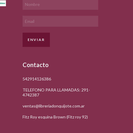
Contacto
542914126386
TELEFONO PARA LLAMADAS: 291-
4742387
ventas@libreriadonquijote.com.ar
Fitz Roy esquina Brown (Fitz roy 92)