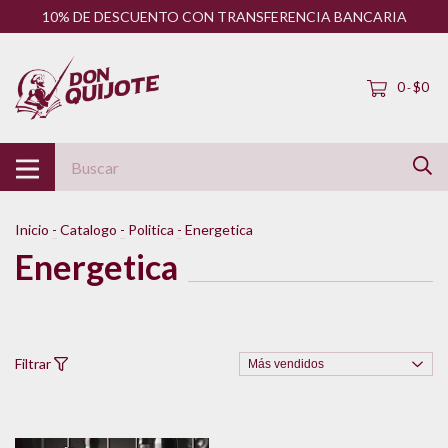
10% DE DESCUENTO CON TRANSFERENCIA BANCARIA
0
$0
-
Inicio
-
Catalogo
-
Politica
-
Energetica
Energetica
Filtrar