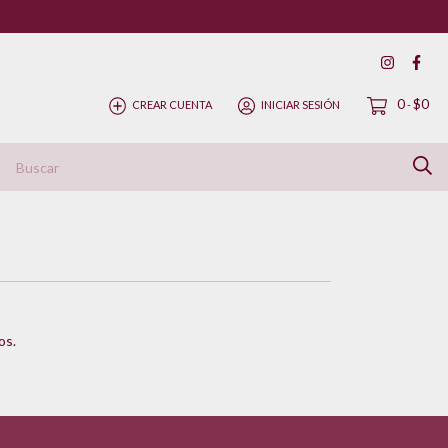
0
$0
CREAR CUENTA
INICIAR SESIÓN
-
ítica de Devolución
os.