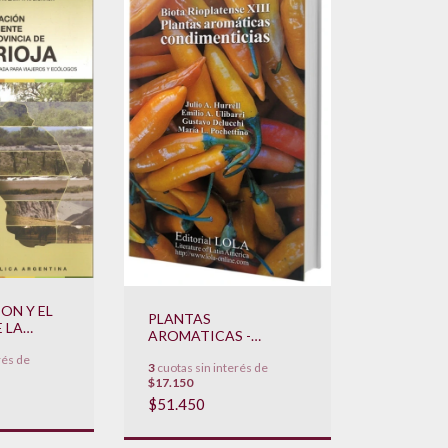
ON Y EL
PLANTAS
 LA
AROMATICAS -
E LA
CONDIMENTICIAS
rés de
3
cuotas sin interés de
$17.150
$51.450