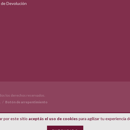
a de Devolución
os los derechos reservados.
.
/
Botón de arrepentimiento
r por este sitio
aceptás el uso de cookies
para agilizar tu experiencia 