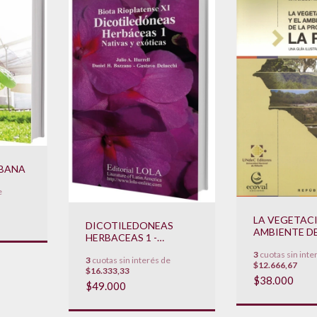
BANA
e
LA VEGETACI
DICOTILEDONEAS
AMBIENTE DE
HERBACEAS 1 -
PROVINCIA D
NATIVAS Y EXOTICAS
3
cuotas sin inte
RIOJA
3
cuotas sin interés de
$12.666,67
$16.333,33
$38.000
$49.000