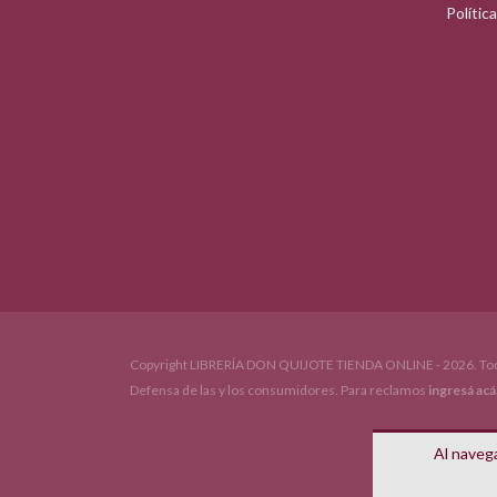
Polític
Copyright LIBRERÍA DON QUIJOTE TIENDA ONLINE - 2026. Tod
Defensa de las y los consumidores. Para reclamos
ingresá acá
Al navega