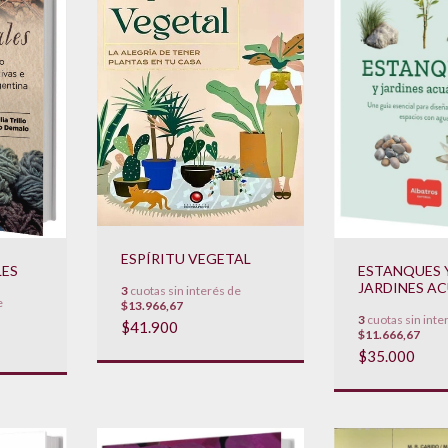
ESPÍRITU VEGETAL
LES
ESTANQUES 
JARDINES A
3
cuotas sin interés de
e
$13.966,67
3
cuotas sin inte
$41.900
$11.666,67
$35.000