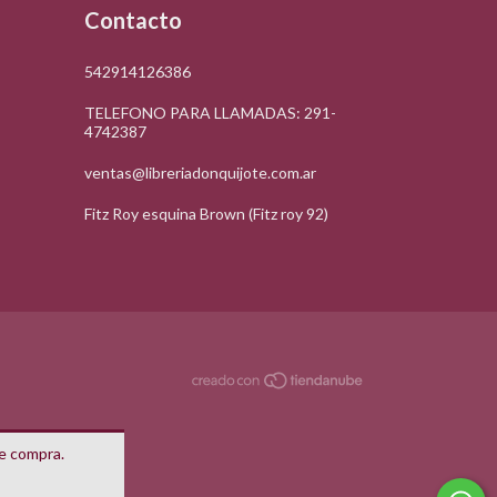
Contacto
542914126386
TELEFONO PARA LLAMADAS: 291-
4742387
ventas@libreriadonquijote.com.ar
Fitz Roy esquina Brown (Fitz roy 92)
de compra.