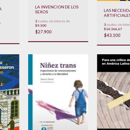
LA INVENCION DE LOS
A
LAS NECESI
SEXOS
ARTIFICIALE
3
cuotas sin interés de
e
3
cuotas sin inte
$9.300
$14.366,67
$27.900
$43.100