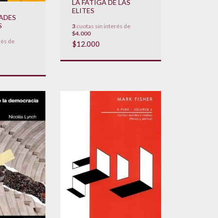
LA FATIGA DE LAS
ELITES
DADES
S
3
cuotas sin interés de
$4.000
rés de
$12.000