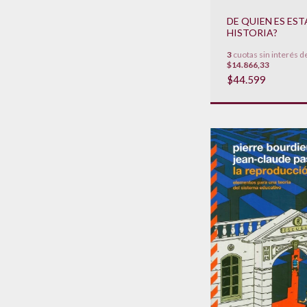
DE QUIEN ES EST
HISTORIA?
3
cuotas sin interés d
$14.866,33
$44.599