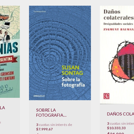
 LA
SOBRE LA
DAÑOS COLA
FOTOGRAFIA
(POCKET)
e
3
cuotas sin inte
3
cuotas sin interés de
$10.333,33
$7.999,67