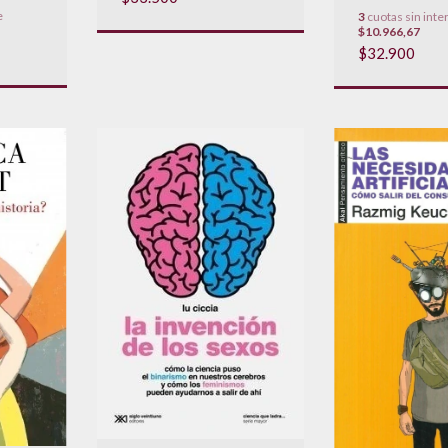
e
3
cuotas sin inte
$10.966,67
$32.900