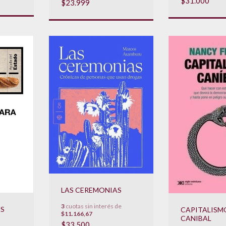
$31.000
$23.999
LAS CEREMONIAS
3
cuotas sin interés de
S
CAPITALISM
$11.166,67
CANIBAL
$33.500