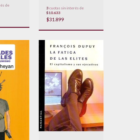
rés de
3
cuotas sin interés de
$10.633
$31.899