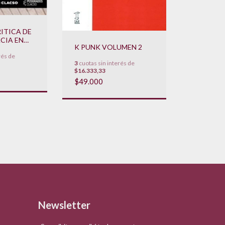
ITICA DE
CIA EN
K PUNK VOLUMEN 2
TINA
rés de
3
cuotas sin interés de
$16.333,33
$49.000
Newsletter