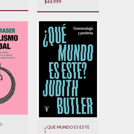
$44.999
O
¿ QUE MUNDO ES ESTE
?