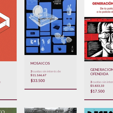
MOSAICOS
GENERACIO
3
cuotas sin interés de
OFENDIDA
$11.166,67
$33.500
e
3
cuotas sin inte
$5.833,33
$17.500