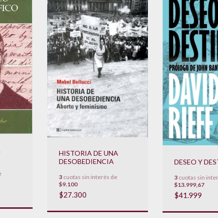
L
HISTORIA DE UNA
DESOBEDIENCIA
DESEO Y DE
e
3
cuotas sin interés de
3
cuotas sin inte
$9.100
$13.999,67
$27.300
$41.999