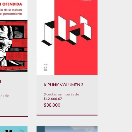
N
K PUNK VOLUMEN 3
3
cuotas sin interés de
rés de
$12.666,67
$38.000