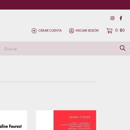
0
$0
CREAR CUENTA
INICIAR SESIÓN
-
ítica de Devolución