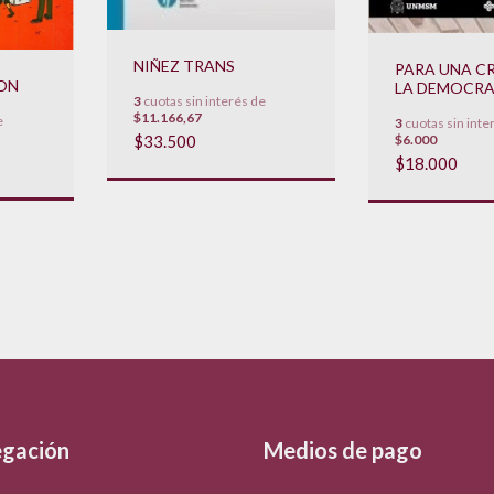
NIÑEZ TRANS
PARA UNA CR
ON
LA DEMOCRA
3
cuotas sin interés de
AMERICA LA
$11.166,67
e
3
cuotas sin inte
$6.000
$33.500
$18.000
gación
Medios de pago