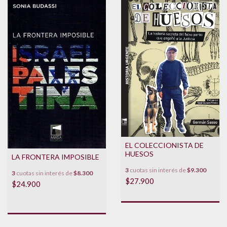
EL COLECCIONISTA DE
HUESOS
LA FRONTERA IMPOSIBLE
3
cuotas sin interés de
$9.300
3
cuotas sin interés de
$8.300
$27.900
$24.900