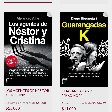
LOS AGENTES DE NESTOR
GUARANGADAS K
Y CRISTINA
**PROMO**
3
cuotas sin interés de
$5.000
3
cuotas sin interés de
$3.666,67
$15.000
$11.000