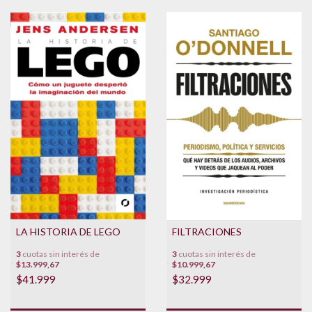
LA HISTORIA DE LEGO
FILTRACIONES
3
cuotas sin interés de
3
cuotas sin interés de
$13.999,67
$10.999,67
$41.999
$32.999