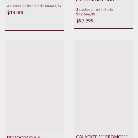
3
cuotas sin interés de
$4.666,67
3
cuotas sin interés de
$14.000
$32.666,33
$97.999
CALAFATE ***PROMO***
DEMOCRACIA Y