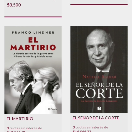
$8.500
EL SEÑOR DE LA CORTE
EL MARTIRIO
3
cuotas sin interés de
3
cuotas sin interés de
$16.066,33