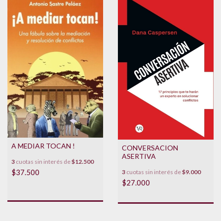
A MEDIAR TOCAN !
CONVERSACION
ASERTIVA
3
cuotas sin interés de
$12.500
$37.500
3
cuotas sin interés de
$9.000
$27.000