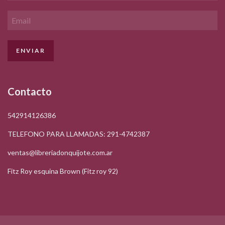
Contacto
542914126386
TELEFONO PARA LLAMADAS: 291-4742387
ventas@libreriadonquijote.com.ar
Fitz Roy esquina Brown (Fitz roy 92)