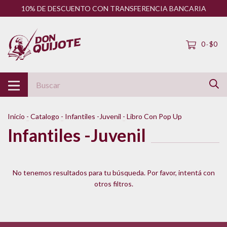
10% DE DESCUENTO CON TRANSFERENCIA BANCARIA
0
$0
-
Inicio
-
Catalogo
-
Infantiles -Juvenil
-
Libro Con Pop Up
Infantiles -Juvenil
No tenemos resultados para tu búsqueda. Por favor, intentá con
otros filtros.