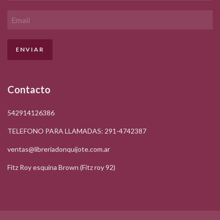
Contacto
542914126386
TELEFONO PARA LLAMADAS: 291-4742387
ventas@libreriadonquijote.com.ar
Fitz Roy esquina Brown (Fitz roy 92)