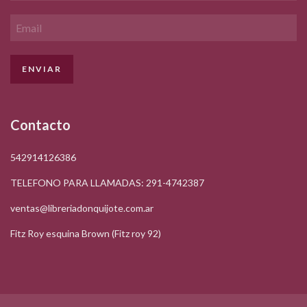
Contacto
542914126386
TELEFONO PARA LLAMADAS: 291-4742387
ventas@libreriadonquijote.com.ar
Fitz Roy esquina Brown (Fitz roy 92)