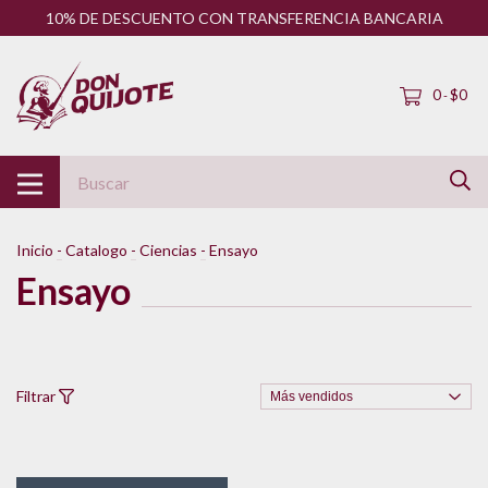
10% DE DESCUENTO CON TRANSFERENCIA BANCARIA
0
$0
-
Inicio
-
Catalogo
-
Ciencias
-
Ensayo
Ensayo
Filtrar