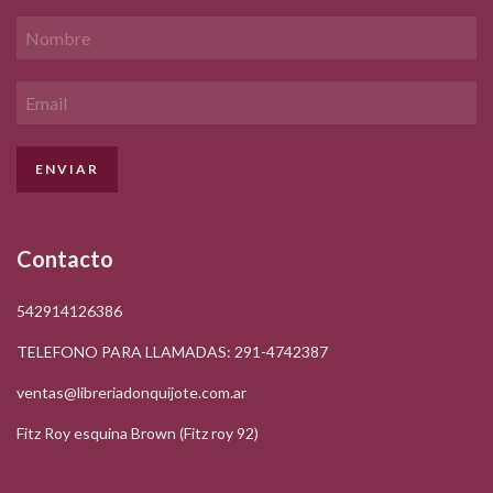
Contacto
542914126386
TELEFONO PARA LLAMADAS: 291-4742387
ventas@libreriadonquijote.com.ar
Fitz Roy esquina Brown (Fitz roy 92)