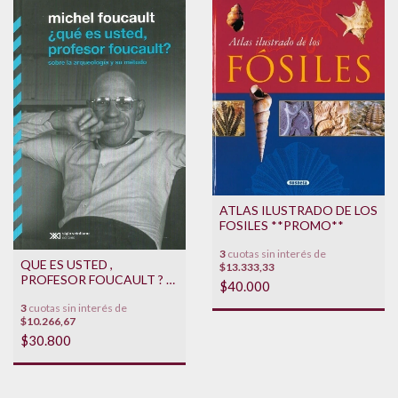
ATLAS ILUSTRADO DE LOS
FOSILES **PROMO**
3
cuotas sin interés de
QUE ES USTED ,
$13.333,33
PROFESOR FOUCAULT ? -
$40.000
SOBRE LA ARQUEOLOGIA
3
cuotas sin interés de
Y SU METODO
$10.266,67
$30.800