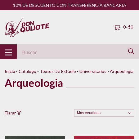
10% DE DESCUENTO CON TRANSFERENCIA BANCARIA
0
$0
-
Inicio
-
Catalogo
-
Textos De Estudio
-
Universitarios
-
Arqueologia
Arqueologia
Filtrar