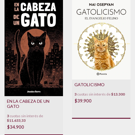
GATOLICISMO
3
cuotas sin interés de
$13.300
$39.900
EN LA CABEZA DE UN
GATO
3
cuotas sin interés de
$11.633,33
$34.900