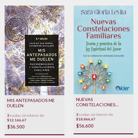
NUEVAS
MIS ANTEPASADOS ME
CONSTELACIONES
DUELEN
FAMILIARES
3
cuotas sin interés de
3
cuotas sin interés de
$18.866,67
$12.166,67
$56.600
$36.500