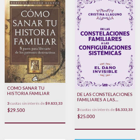
COMO SANAR TU
HISTORIA FAMILIAR
DE LAS CONSTELACIONES
FAMILIARES A LAS
3
cuotas sin interés de
$9.833,33
CONFIGURACIONES
$29.500
3
cuotas sin interés de
$8.333,33
SISTEMICAS
$25.000