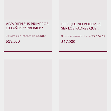
VIVA BIEN SUS PRIMEROS
POR QUE NO PODEMOS
100 AÑOS **PROMO**
SER LOS PADRES QUE
DESEAMOS SER
3
cuotas sin interés de
$4.500
3
cuotas sin interés de
$5.666,67
**PROMO**
$13.500
$17.000