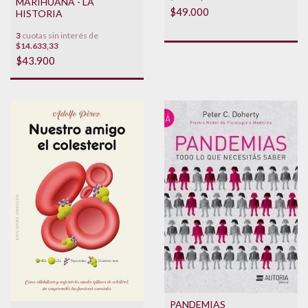
MARIHUANA - LA
$49.000
HISTORIA
3
cuotas sin interés de
$14.633,33
$43.900
PANDEMIAS