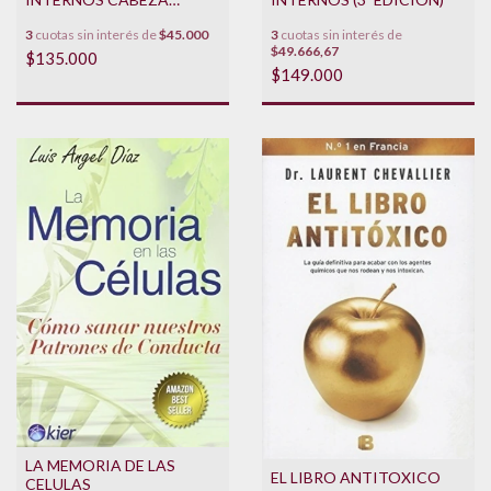
CUELLO Y
3
cuotas sin interés de
3
cuotas sin interés de
$45.000
NEUROANATOMIA (3º
$49.666,67
EDICION)
$135.000
$149.000
LA MEMORIA DE LAS
EL LIBRO ANTITOXICO
CELULAS