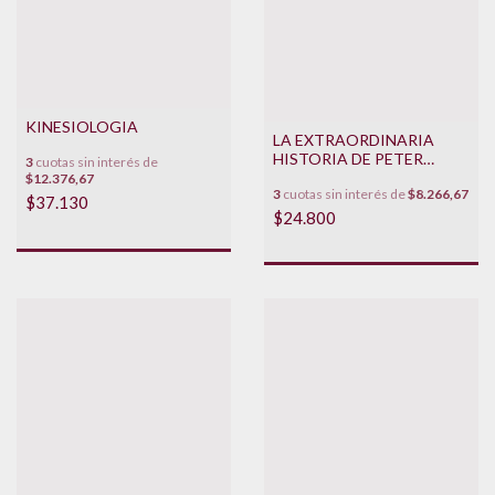
KINESIOLOGIA
LA EXTRAORDINARIA
HISTORIA DE PETER
3
cuotas sin interés de
SCHLEMIHL
$12.376,67
3
cuotas sin interés de
$8.266,67
$37.130
$24.800