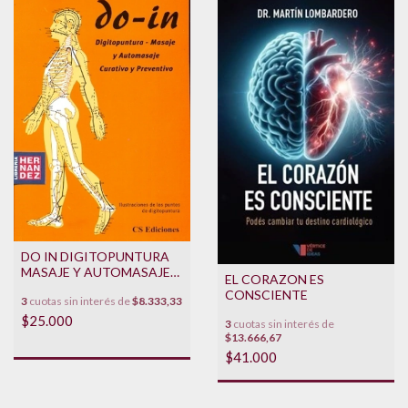
DO IN DIGITOPUNTURA
MASAJE Y AUTOMASAJE
EL CORAZON ES
CURATIVO Y
CONSCIENTE
3
cuotas sin interés de
$8.333,33
PREVENTIVO **PROMO**
$25.000
3
cuotas sin interés de
$13.666,67
$41.000