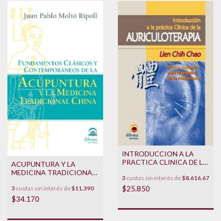
INTRODUCCION A LA
PRACTICA CLINICA DE LA
ACUPUNTURA Y LA
AURICULOTERAPIA - 5TA
MEDICINA TRADICIONAL
3
cuotas sin interés de
$8.616,67
EDICION
CHINA
$25.850
3
cuotas sin interés de
$11.390
$34.170