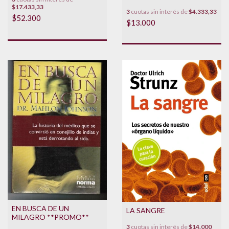
$17.433,33
3
cuotas sin interés de
$4.333,33
$52.300
$13.000
EN BUSCA DE UN
LA SANGRE
MILAGRO **PROMO**
3
cuotas sin interés de
$14.000