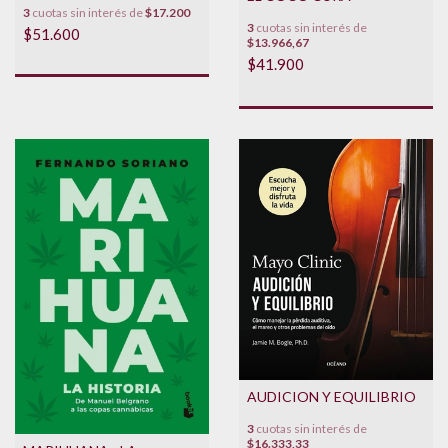
3
cuotas sin interés de
$17.200
3
cuotas sin interés de
$51.600
$13.966,67
$41.900
AUDICION Y EQUILIBRIO
3
cuotas sin interés de
$16.333,33