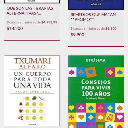
QUE SON LAS TERAPIAS
ALTERNATIVAS?
REMEDIOS QUE MATAN
**PROMO**
**PROMO**
3
cuotas sin interés de
$4.733,33
$14.200
3
cuotas sin interés de
$3.300
$9.900