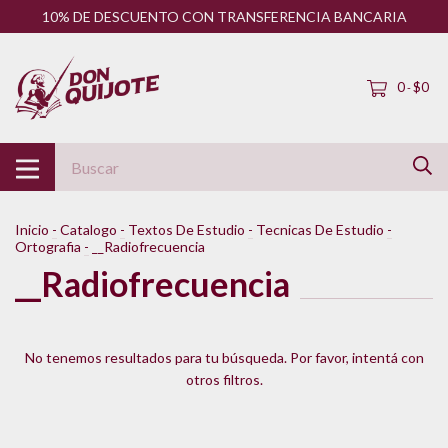
10% DE DESCUENTO CON TRANSFERENCIA BANCARIA
0
$0
-
Inicio
-
Catalogo
-
Textos De Estudio
-
Tecnicas De Estudio
-
Ortografia
-
__Radiofrecuencia
__Radiofrecuencia
No tenemos resultados para tu búsqueda. Por favor, intentá con
otros filtros.