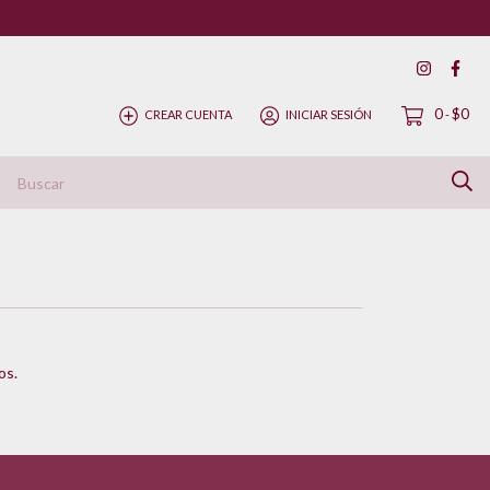
0
$0
CREAR CUENTA
INICIAR SESIÓN
-
ítica de Devolución
os.