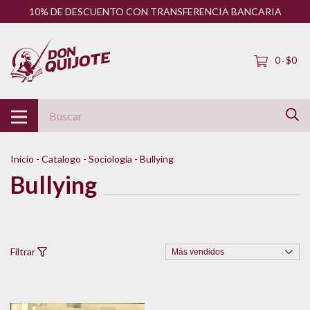
10% DE DESCUENTO CON TRANSFERENCIA BANCARIA
0
$0
-
Inicio
-
Catalogo
-
Sociologia
-
Bullying
Bullying
Filtrar