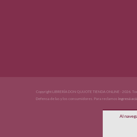
Copyright LIBRERÍA DON QUIJOTE TIENDA ONLINE - 2026. Tod
Defensa de las y los consumidores. Para reclamos
ingresá acá
Al navega