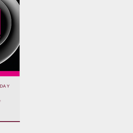
IDA Y
ISMO
e