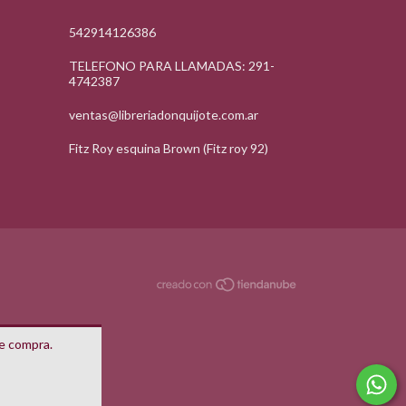
542914126386
TELEFONO PARA LLAMADAS: 291-
4742387
ventas@libreriadonquijote.com.ar
Fitz Roy esquina Brown (Fitz roy 92)
de compra.