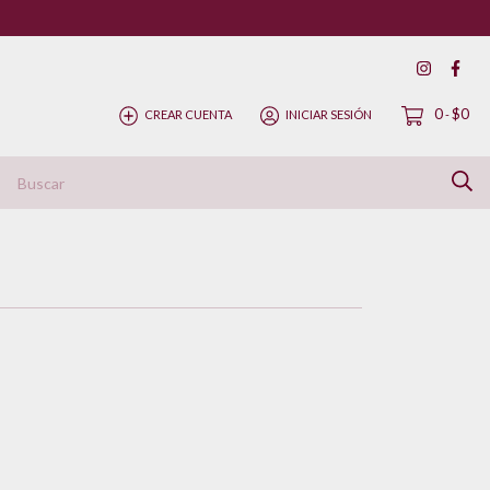
0
$0
CREAR CUENTA
INICIAR SESIÓN
-
ítica de Devolución