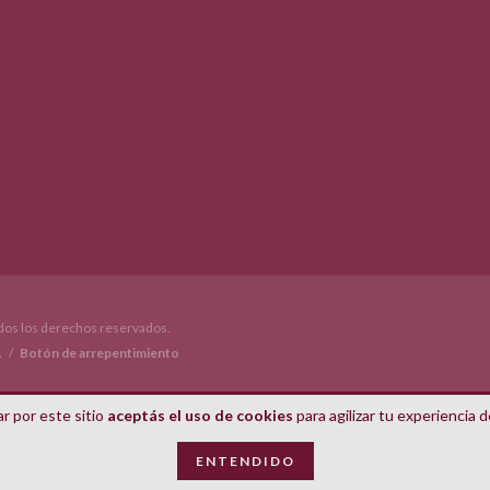
os los derechos reservados.
.
/
Botón de arrepentimiento
r por este sitio
aceptás el uso de cookies
para agilizar tu experiencia 
ENTENDIDO