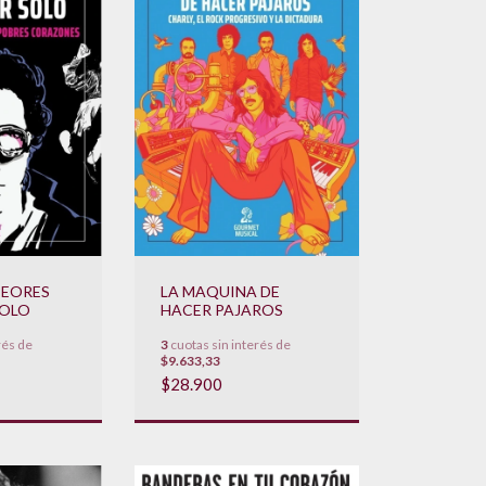
PEORES
LA MAQUINA DE
SOLO
HACER PAJAROS
rés de
3
cuotas sin interés de
$9.633,33
$28.900