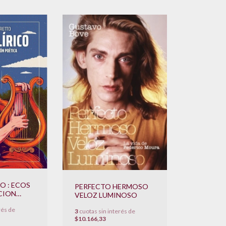
O : ECOS
PERFECTO HERMOSO
CION
VELOZ LUMINOSO
rés de
3
cuotas sin interés de
$10.166,33