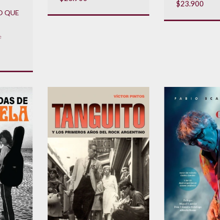
$23.900
O QUE
e