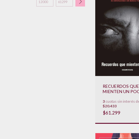
RECUERDOS QUE
MIENTEN UN PO
3
cuotas sin interés d
$20.433
$61.299