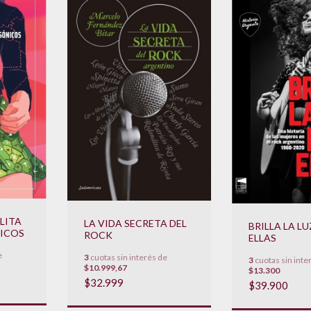
LITA
LA VIDA SECRETA DEL
BRILLA LA L
ICOS
ROCK
ELLAS
e
3
cuotas sin interés de
3
cuotas sin inte
$10.999,67
$13.300
$32.999
$39.900