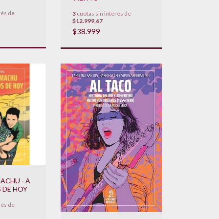
 Y
rés de
3
cuotas sin interés de
$12.999,67
$38.999
ACHU - A
 DE HOY
rés de