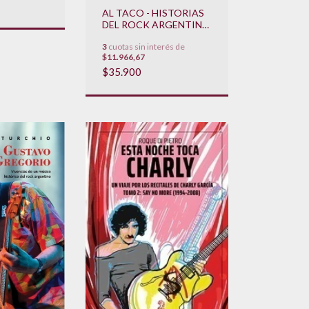
AL TACO - HISTORIAS
DEL ROCK ARGENTINO
HECHO POR MUJERES
3
cuotas sin interés de
(1954-1999)
$11.966,67
$35.900