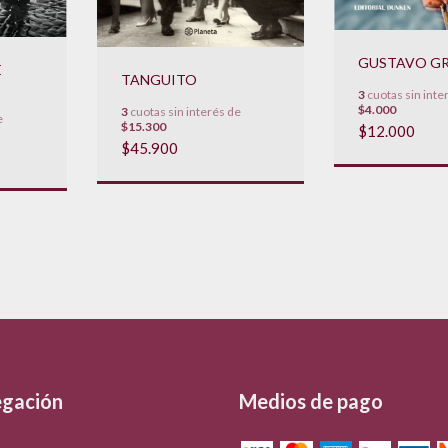
GUSTAVO G
E
TANGUITO
3
cuotas sin inte
$4.000
3
cuotas sin interés de
e
$15.300
$12.000
$45.900
gación
Medios de pago