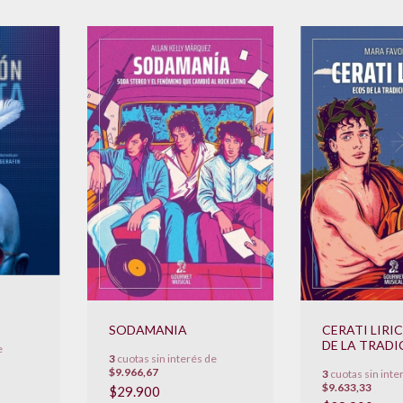
SODAMANIA
CERATI LIRIC
DE LA TRADI
e
3
cuotas sin interés de
POETICA
$9.966,67
3
cuotas sin inte
$9.633,33
$29.900