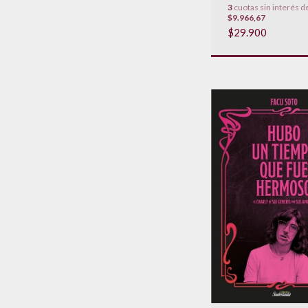
3
cuotas sin interés d
$9.966,67
$29.900