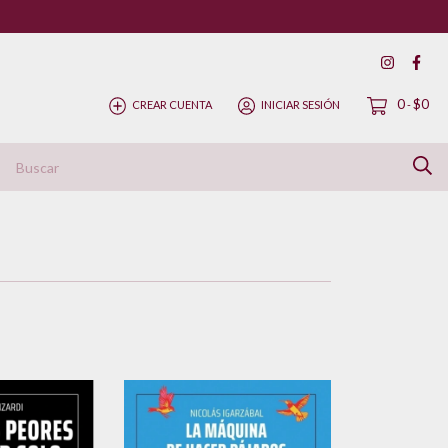
0
$0
CREAR CUENTA
INICIAR SESIÓN
-
ítica de Devolución