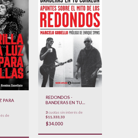
REDONDOS -
UZ PARA
BANDERAS EN TU
CORAZON
3
cuotas sin interés de
rés de
$11.333,33
$34.000