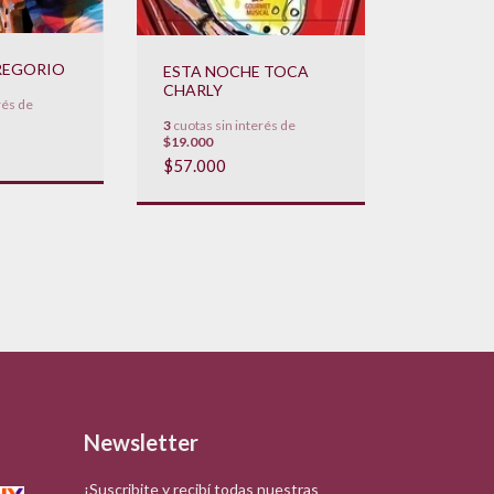
REGORIO
ESTA NOCHE TOCA
CHARLY
rés de
3
cuotas sin interés de
$19.000
$57.000
Newsletter
¡Suscribite y recibí todas nuestras