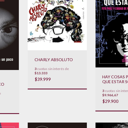
CHARLY ABSOLUTO
3
cuotas sin interés de
$13.333
HAY COSAS 
$39.999
QUE ESTAR 
CO
3
cuotas sin inte
e
$9.966,67
$29.900