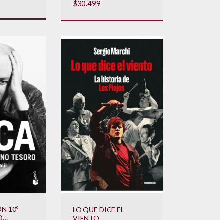
$30.499
N 10º
LO QUE DICE EL
O
VIENTO