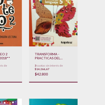
LEO 2
TRANSFORMA -
2018**
PRACTICAS DEL
LENGUAJE 5
rés de
3
cuotas sin interés de
**NOVEDAD 2022**
$14.266,67
$42.800