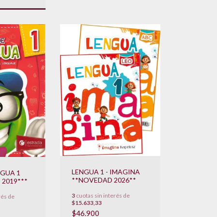
LENGUA 1 - IMAGINA
NGUA 1
**NOVEDAD 2026**
2019***
3
cuotas sin interés de
rés de
$15.633,33
$46.900