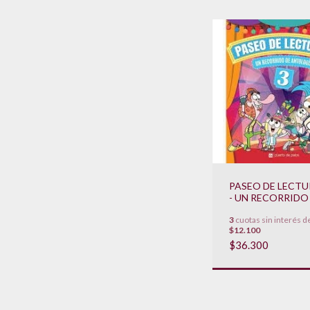
PASEO DE LECTU
- UN RECORRIDO
ANTOLOGIA
3
cuotas sin interés d
**NOVEDAD 2024
$12.100
$36.300