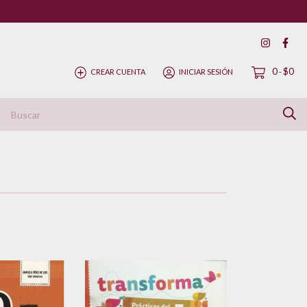
0
$0
CREAR CUENTA
INICIAR SESIÓN
-
ítica de Devolución