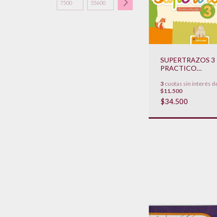
SUPERTRAZOS 3 
PRACTICO
CALIGRAFIA /
3
cuotas sin interés d
PRACTICO
$11.500
ORTOGRAFIA
**NOVEDAD 2020
$34.500