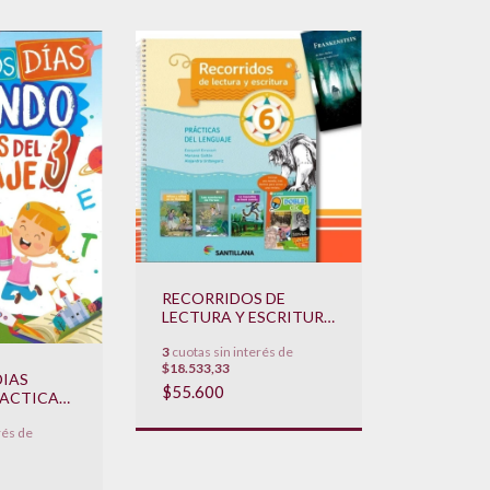
RECORRIDOS DE
LECTURA Y ESCRITURA
6 - PRACTICAS DEL
3
cuotas sin interés de
LENGUAJE **NOVEDAD
$18.533,33
2023**
DIAS
$55.600
ACTICAS
 3 **
rés de
23**