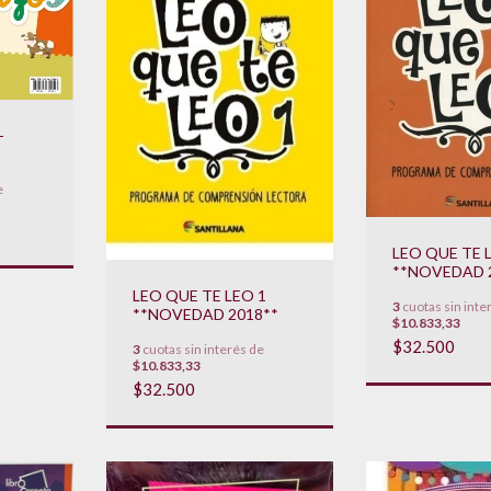
-
e
**
LEO QUE TE 
**NOVEDAD 
LEO QUE TE LEO 1
3
cuotas sin inte
**NOVEDAD 2018**
$10.833,33
$32.500
3
cuotas sin interés de
$10.833,33
$32.500