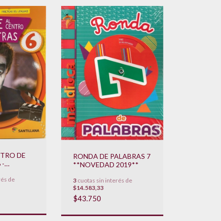
NTRO DE
RONDA DE PALABRAS 7
 -
**NOVEDAD 2019**
DEL
rés de
*NOVEDAD
3
cuotas sin interés de
$14.583,33
$43.750