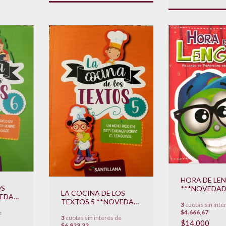
HORA DE LE
OS
***NOVEDAD 
LA COCINA DE LOS
VEDAD
TEXTOS 5 **NOVEDAD
3
cuotas sin inte
2022**
$4.666,67
e
3
cuotas sin interés de
$14.000
$6.833,33