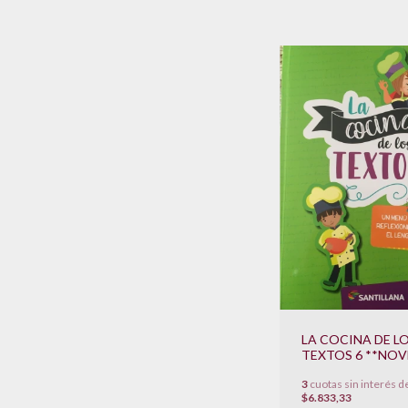
LA COCINA DE L
TEXTOS 6 **NO
2022**
3
cuotas sin interés d
$6.833,33