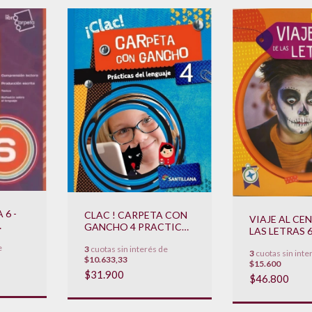
 6 -
CLAC ! CARPETA CON
VIAJE AL CE
GANCHO 4 PRACTICAS
LAS LETRAS 6
O
DEL LENGUAJE
PRACTICAS 
e
EDAD
3
cuotas sin interés de
**PROMO 2019**
3
cuotas sin inte
LENGUAJE *
$10.633,33
$15.600
2024**
$31.900
$46.800