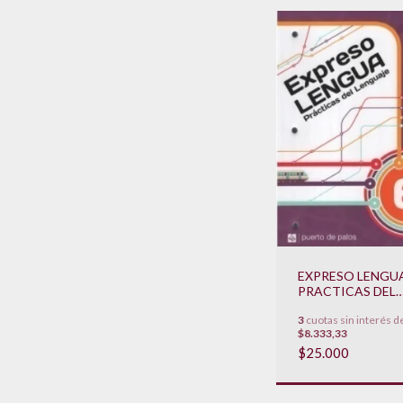
EXPRESO LENGUA
PRACTICAS DEL
LENGUAJE - LIBR
3
cuotas sin interés d
CARPETA **NOV
$8.333,33
2020**
$25.000