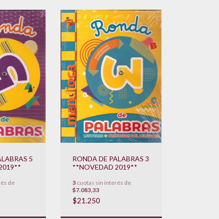
ALABRAS 5
RONDA DE PALABRAS 3
2019**
**NOVEDAD 2019**
rés de
3
cuotas sin interés de
$7.083,33
$21.250