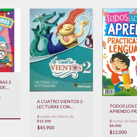
RAS 3
 DE
e
**
A CUATRO VIENTOS 2 -
TODOS LOS 
LECTURAS CON
APRENDO PR
ACTIVIDADES
DEL LENGUAJE
3
cuotas sin interés de
**NOVEDAD 2024**
3
cuotas sin inte
$15.300
NOVEDAD 20
$4.000
$45.900
$12.000