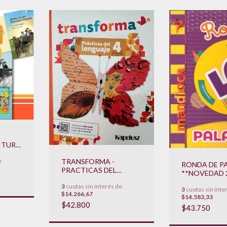
ITURA
EL
e
TRANSFORMA -
VEDAD
RONDA DE P
PRACTICAS DEL
**NOVEDAD 
LENGUAJE 4
3
cuotas sin interés de
**NOVEDAD 2022**
3
cuotas sin inte
$14.266,67
$14.583,33
$42.800
$43.750