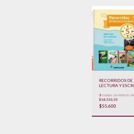
RECORRIDOS DE
LECTURA Y ESCR
5 - PRACTICAS D
3
cuotas sin interés d
LENGUAJE **NO
$18.533,33
2023**
$55.600