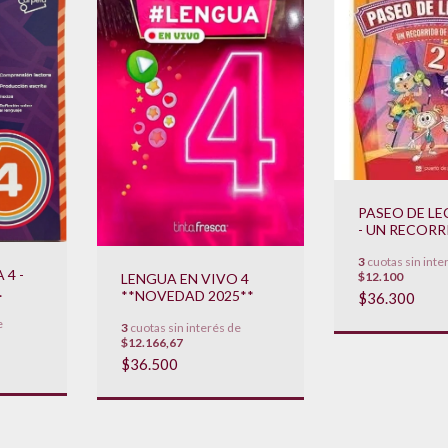
PASEO DE LE
- UN RECORR
ANTOLOGIA
3
cuotas sin inte
**NOVEDAD 
 4 -
$12.100
LENGUA EN VIVO 4
**NOVEDAD 2025**
$36.300
O
e
EDAD
3
cuotas sin interés de
$12.166,67
$36.500