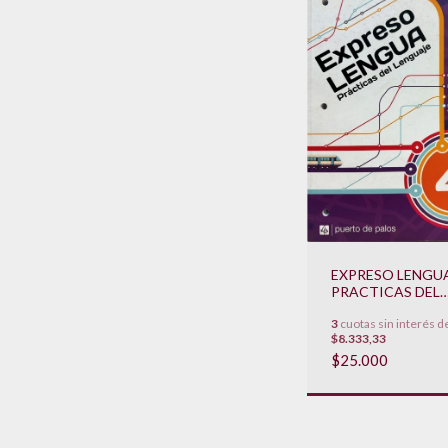
EXPRESO LENGUA
PRACTICAS DEL
LENGUAJE - LIBR
3
cuotas sin interés d
CARPETA **NOV
$8.333,33
2020**
$25.000