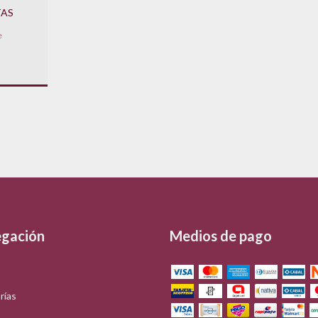
TAS
e
gación
Medios de pago
rías