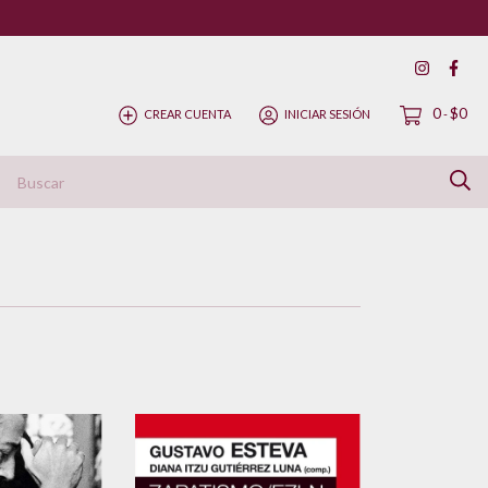
0
$0
CREAR CUENTA
INICIAR SESIÓN
-
ítica de Devolución