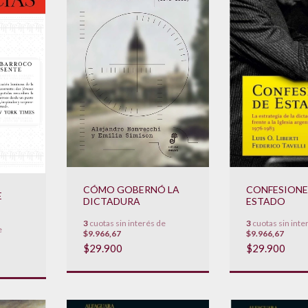
CÓMO GOBERNÓ LA
CONFESIONE
E
DICTADURA
ESTADO
3
cuotas sin interés de
3
cuotas sin inte
e
$9.966,67
$9.966,67
$29.900
$29.900