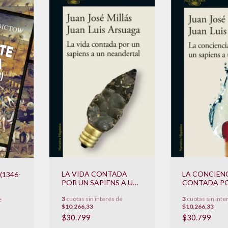
LA VIDA CONTADA
LA CONCIEN
(1346-
POR UN SAPIENS A UN
CONTADA P
NEANDERTAL
SAPIENS A U
3
cuotas sin interés de
3
cuotas sin inte
NEANDERTA
e
$10.266,33
$10.266,33
$30.799
$30.799