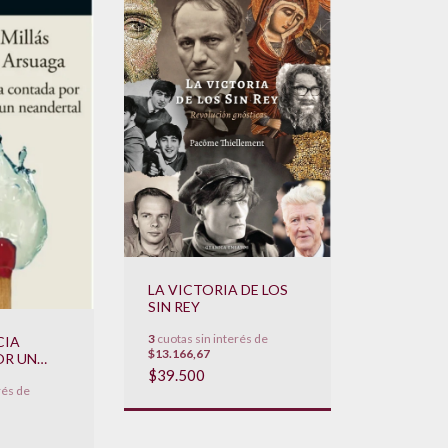
LA VICTORIA DE LOS
SIN REY
3
cuotas sin interés de
CIA
$13.166,67
OR UN
$39.500
N
rés de
L