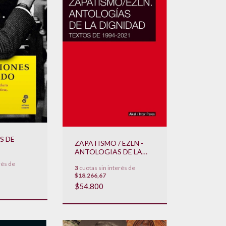
S DE
ZAPATISMO / EZLN -
ANTOLOGIAS DE LA
DIGNIDAD
rés de
3
cuotas sin interés de
$18.266,67
$54.800