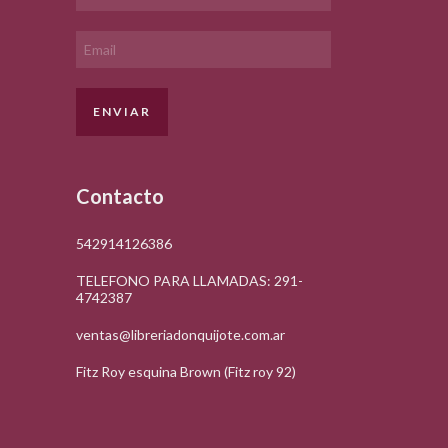
Contacto
542914126386
TELEFONO PARA LLAMADAS: 291-
4742387
ventas@libreriadonquijote.com.ar
Fitz Roy esquina Brown (Fitz roy 92)