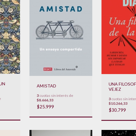
UN
UNA FILOSOF
AMISTAD
VEJEZ
3
cuotas sin interés de
e
3
cuotas sin inte
$8.666,33
$10.266,33
$25.999
$30.799