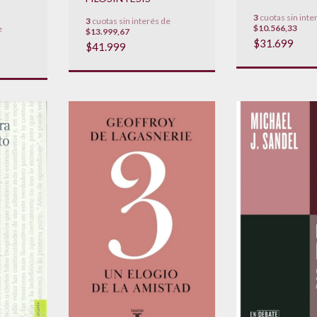
3
cuotas sin inte
3
cuotas sin interés de
$10.566,33
e
$13.999,67
$31.699
$41.999