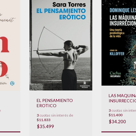
LAS MAQUIN
EL PENSAMIENTO
INSURRECCI
EROTICO
e
3
cuotas sin inte
$11.400
3
cuotas sin interés de
$11.833
$34.200
$35.499