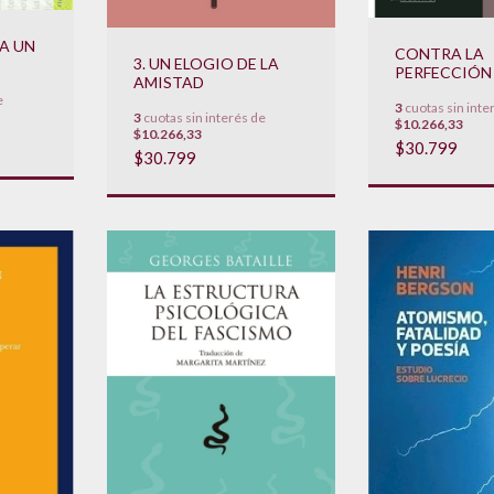
A UN
CONTRA LA
3. UN ELOGIO DE LA
PERFECCIÓN
AMISTAD
e
3
cuotas sin inte
3
cuotas sin interés de
$10.266,33
$10.266,33
$30.799
$30.799