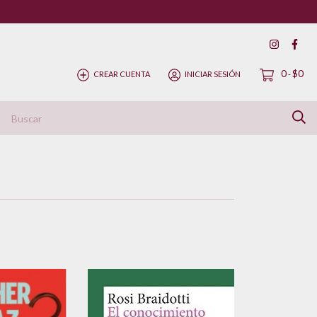
0
$0
CREAR CUENTA
INICIAR SESIÓN
-
ítica de Devolución