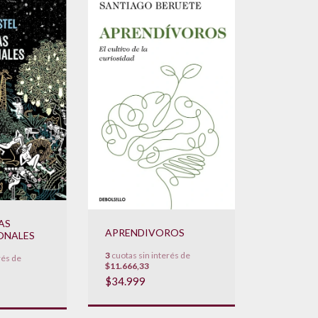
AS
APRENDIVOROS
ONALES
3
cuotas sin interés de
rés de
$11.666,33
$34.999