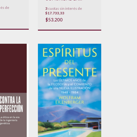
SPINOZA
rés de
3
cuotas sin interés de
$17.733,33
$53.200