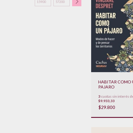
HABITAR COMO 
PAJARO
3
cuotas sin interés d
$9.933,33
$29.800