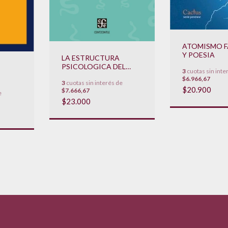
ATOMISMO F
Y POESIA
LA ESTRUCTURA
PSICOLOGICA DEL
3
cuotas sin inte
FASCISMO
$6.966,67
3
cuotas sin interés de
$20.900
$7.666,67
e
$23.000