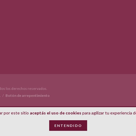
os los derechos reservados.
.
/
Botón de arrepentimiento
r por este sitio
aceptás el uso de cookies
para agilizar tu experiencia 
ENTENDIDO