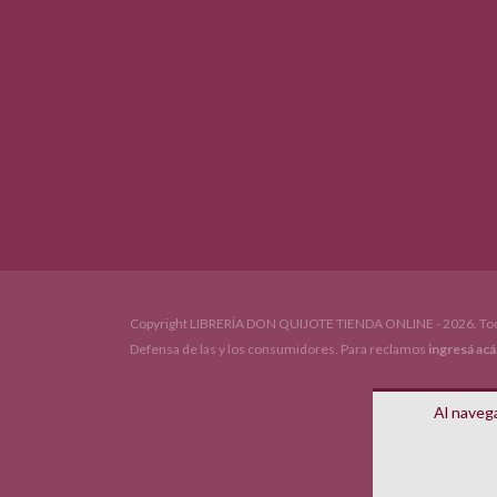
Copyright LIBRERÍA DON QUIJOTE TIENDA ONLINE - 2026. Tod
Defensa de las y los consumidores. Para reclamos
ingresá acá
Al navega