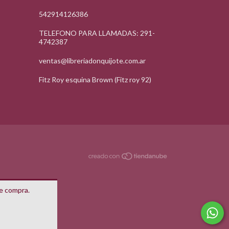
542914126386
TELEFONO PARA LLAMADAS: 291-
4742387
ventas@libreriadonquijote.com.ar
Fitz Roy esquina Brown (Fitz roy 92)
de compra.