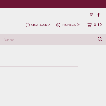
0
$0
CREAR CUENTA
INICIAR SESIÓN
-
ítica de Devolución