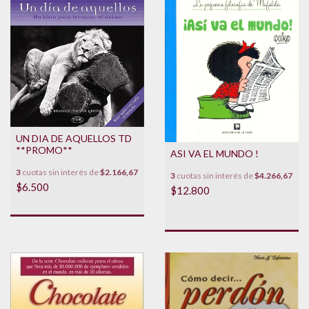
UN DIA DE AQUELLOS TD
**PROMO**
ASI VA EL MUNDO !
3
cuotas sin interés de
$2.166,67
3
cuotas sin interés de
$4.266,67
$6.500
$12.800