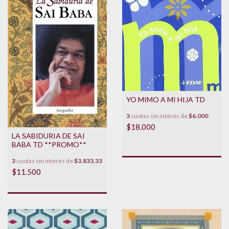
YO MIMO A MI HIJA TD
3
cuotas sin interés de
$6.000
$18.000
LA SABIDURIA DE SAI
BABA TD **PROMO**
3
cuotas sin interés de
$3.833,33
$11.500