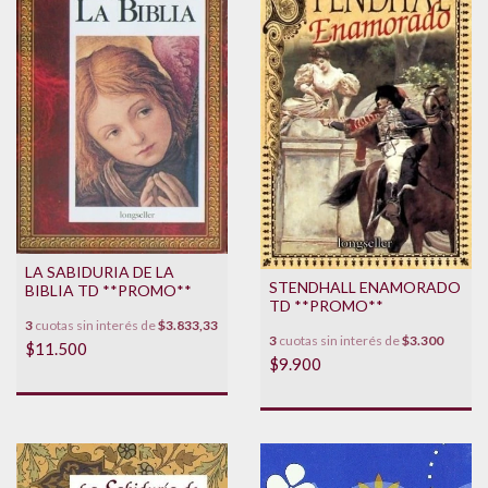
LA SABIDURIA DE LA
STENDHALL ENAMORADO
BIBLIA TD **PROMO**
TD **PROMO**
3
cuotas sin interés de
$3.833,33
3
cuotas sin interés de
$3.300
$11.500
$9.900