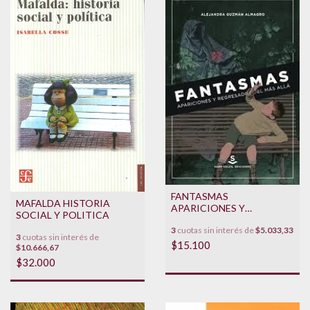
FANTASMAS
MAFALDA HISTORIA
APARICIONES Y
SOCIAL Y POLITICA
REGRESADOS DEL MAS
3
cuotas sin interés de
$5.033,33
ALLA
3
cuotas sin interés de
$15.100
$10.666,67
$32.000