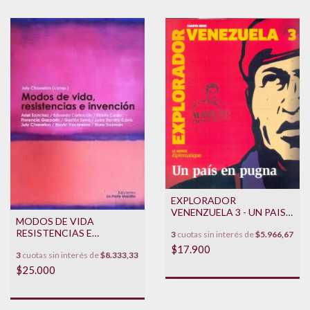
EXPLORADOR
VENENZUELA 3 - UN PAIS
MODOS DE VIDA
EN PUGNA
RESISTENCIAS E
3
cuotas sin interés de
$5.966,67
INVENCION
$17.900
3
cuotas sin interés de
$8.333,33
$25.000