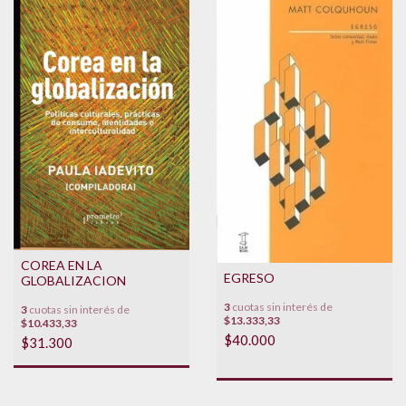
COREA EN LA
EGRESO
GLOBALIZACION
3
cuotas sin interés de
3
cuotas sin interés de
$13.333,33
$10.433,33
$40.000
$31.300