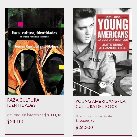
RAZA CULTURA
YOUNG AMERICANS - LA
IDENTIDADES
CULTURA DEL ROCK
3
cuotas sin interés de
$8.033,33
3
cuotas sin interés de
$12.066,67
$24.100
$36.200