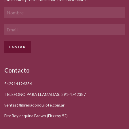
Contacto
542914126386
TELEFONO PARA LLAMADAS: 291-4742387
ventas@libreriadonquijote.com.ar
Fitz Roy esquina Brown (Fitz roy 92)