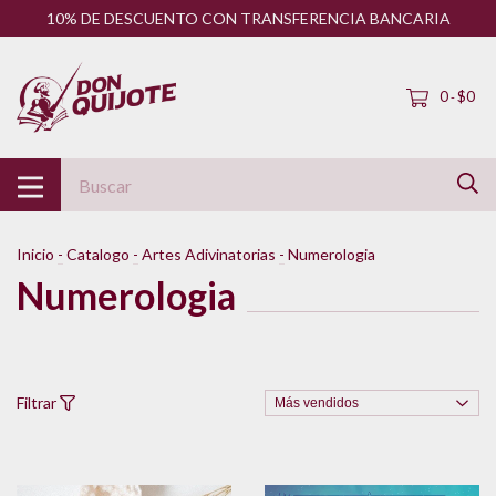
10% DE DESCUENTO CON TRANSFERENCIA BANCARIA
0
$0
-
Inicio
-
Catalogo
-
Artes Adivinatorias
-
Numerologia
Numerologia
Filtrar