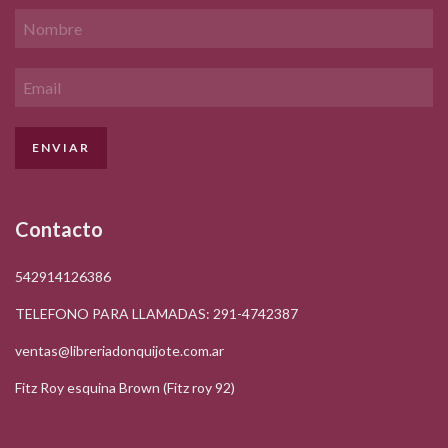
Contacto
542914126386
TELEFONO PARA LLAMADAS: 291-4742387
ventas@libreriadonquijote.com.ar
Fitz Roy esquina Brown (Fitz roy 92)