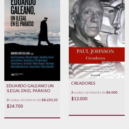
CREADORES
EDUARDO GALEANO UN
ILEGAL EN EL PARAISO
3
cuotas sin interés de
$4.000
$12.000
3
cuotas sin interés de
$8.233,33
$24.700