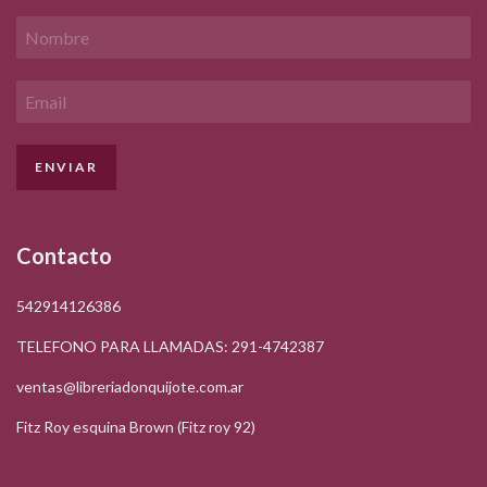
Contacto
542914126386
TELEFONO PARA LLAMADAS: 291-4742387
ventas@libreriadonquijote.com.ar
Fitz Roy esquina Brown (Fitz roy 92)