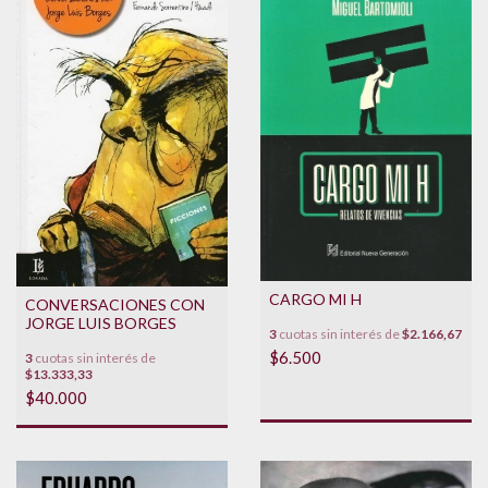
CARGO MI H
CONVERSACIONES CON
JORGE LUIS BORGES
3
cuotas sin interés de
$2.166,67
$6.500
3
cuotas sin interés de
$13.333,33
$40.000