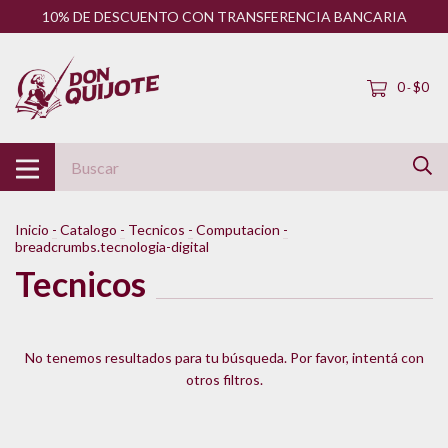
10% DE DESCUENTO CON TRANSFERENCIA BANCARIA
0
$0
-
Inicio
-
Catalogo
-
Tecnicos
-
Computacion
-
breadcrumbs.tecnologia-digital
Tecnicos
No tenemos resultados para tu búsqueda. Por favor, intentá con
otros filtros.