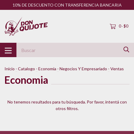
10% DE DESCUENTO CON TRANSFERENCIA BANCARIA
0
$0
-
Inicio
-
Catalogo
-
Economia
-
Negocios Y Empresariado
-
Ventas
Economia
No tenemos resultados para tu búsqueda. Por favor, intentá con
otros filtros.