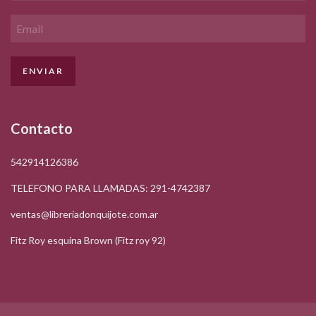
Contacto
542914126386
TELEFONO PARA LLAMADAS: 291-4742387
ventas@libreriadonquijote.com.ar
Fitz Roy esquina Brown (Fitz roy 92)