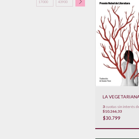
LA VEGETARIAN
3
cuotas sin interés d
$10.266,33
$30.799