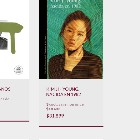
ANOS
KIM JI - YOUNG,
NACIDA EN 1982
rés de
3
cuotas sin interés de
$10.633
$31.899