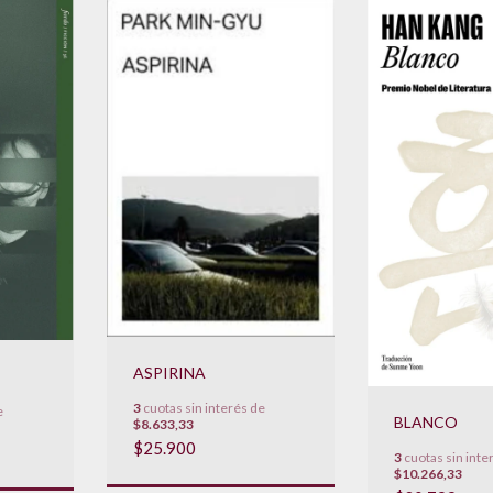
ASPIRINA
3
cuotas sin interés de
e
BLANCO
$8.633,33
$25.900
3
cuotas sin inte
$10.266,33