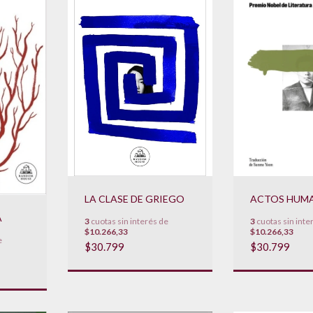
LA CLASE DE GRIEGO
ACTOS HUM
A
3
cuotas sin interés de
3
cuotas sin inte
$10.266,33
$10.266,33
e
$30.799
$30.799