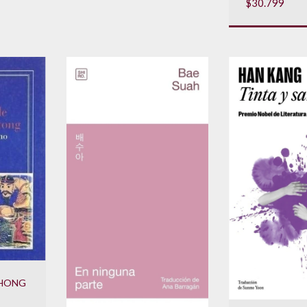
$30.799
 HONG