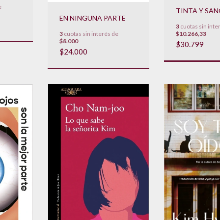
e
TINTA Y SA
EN NINGUNA PARTE
3
cuotas sin inte
3
cuotas sin interés de
$10.266,33
$8.000
$30.799
$24.000