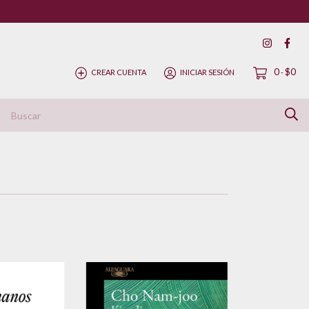
0
$0
CREAR CUENTA
INICIAR SESIÓN
-
ítica de Devolución