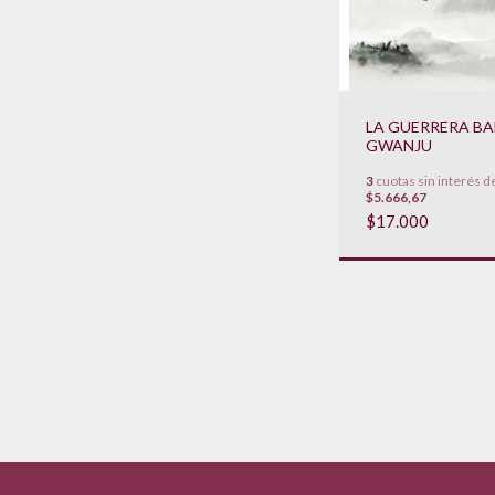
LA GUERRERA B
GWANJU
3
cuotas sin interés d
$5.666,67
$17.000