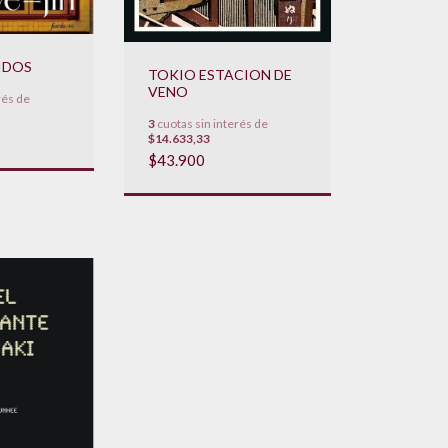
IDOS
TOKIO ESTACION DE
VENO
rés de
3
cuotas sin interés de
$14.633,33
$43.900