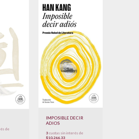
IMPOSIBLE DECIR
ADIOS
rés de
3
cuotas sin interés de
$10.266,33