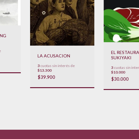
ANG
e
EL RESTAUR
LA ACUSACION
SUKIYAKI
3
cuotas sin interés de
3
cuotas sin inte
$13.300
$10.000
$39.900
$30.000