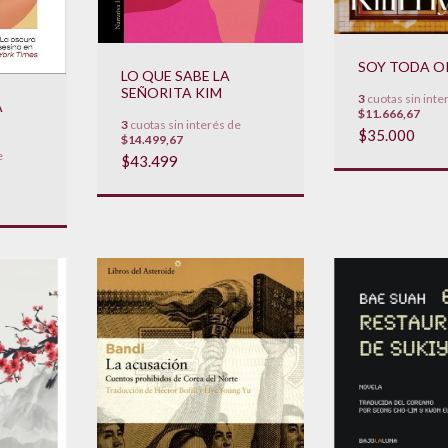
SOY TODA O
LO QUE SABE LA
SEÑORITA KIM
3
cuotas sin inte
A
$11.666,67
3
cuotas sin interés de
$35.000
$14.499,67
e
$43.499