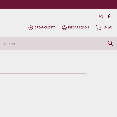
0
$0
CREAR CUENTA
INICIAR SESIÓN
-
ítica de Devolución