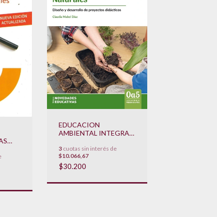
EDUCACION
AMBIENTAL INTEGRAL
AS
EN CIENCIAS
3
cuotas sin interés de
EVA
NATURALES
$10.066,67
e
$30.200