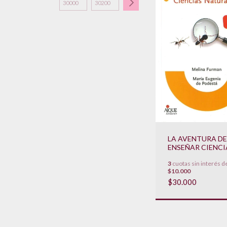
LA AVENTURA DE
ENSEÑAR CIENCI
NATURALES (NU
3
cuotas sin interés d
EDICION
$10.000
ACTUALIZADA)
$30.000