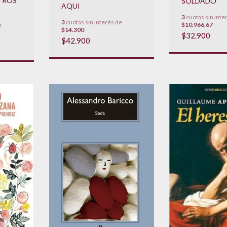
TROS
SOLDADO
AQUI
3
cuotas sin inte
3
cuotas sin interés de
$10.966,67
e
$14.300
$32.900
$42.900