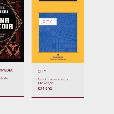
COMEDIA
CITY
rés de
3
cuotas sin interés de
$10.633,33
$31.900