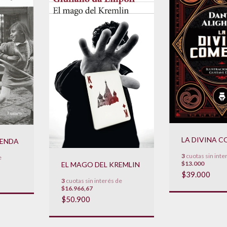
LA DIVINA 
PENDA
3
cuotas sin inte
e
$13.000
EL MAGO DEL KREMLIN
$39.000
3
cuotas sin interés de
$16.966,67
$50.900