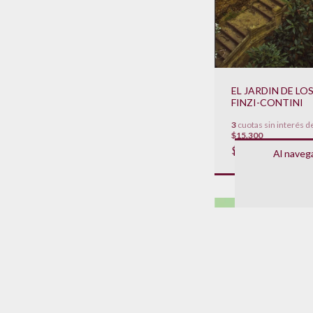
EL JARDIN DE LO
FINZI-CONTINI
3
cuotas sin interés d
$15.300
$45.900
Al navega