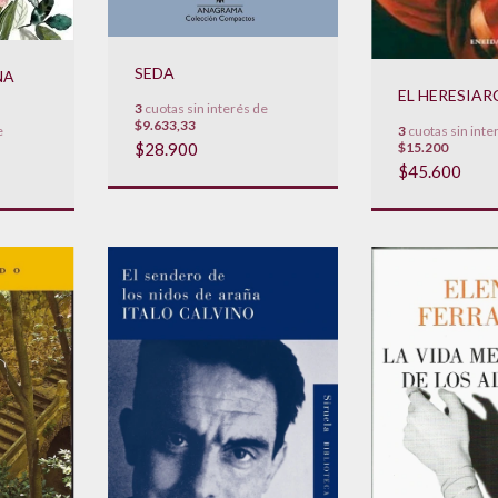
SEDA
NA
EL HERESIAR
3
cuotas sin interés de
$9.633,33
e
3
cuotas sin inte
$28.900
$15.200
$45.600