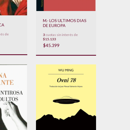
M.- LOS ULTIMOS DIAS
CA
DE EUROPA
rés de
3
cuotas sin interés de
$15.133
$45.399