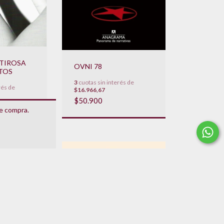
NTIROSA
OVNI 78
LTOS
3
cuotas sin interés de
rés de
$16.966,67
$50.900
de compra.