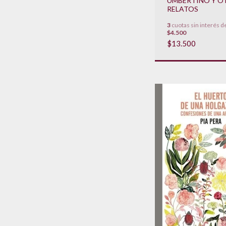
UMBERTINO Y O
RELATOS
3
cuotas sin interés d
$4.500
$13.500