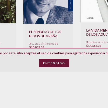
LA VIDA ME
S
EL SENDERO DE LOS
DE LOS ADU
NIDOS DE ARAÑA
3
cuotas sin inte
e
3
cuotas sin interés de
$14.666,33
$10.833,33
$43.999
$32.500
r por este sitio
aceptás el uso de cookies
para agilizar tu experiencia 
ENTENDIDO