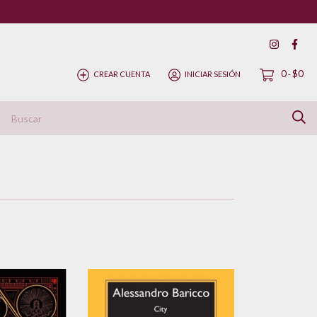
0
$0
CREAR CUENTA
INICIAR SESIÓN
-
ítica de Devolución