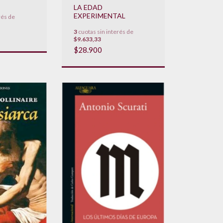
LA EDAD
EXPERIMENTAL
rés de
3
cuotas sin interés de
$9.633,33
$28.900