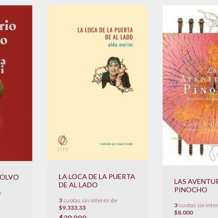
LA LOCA DE LA PUERTA
POLVO
LAS AVENTU
DE AL LADO
PINOCHO
e
3
cuotas sin interés de
3
cuotas sin inte
$9.333,33
$8.000
$28.000