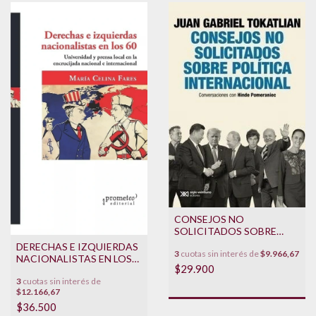
CONSEJOS NO
SOLICITADOS SOBRE
POLITICA
DERECHAS E IZQUIERDAS
3
cuotas sin interés de
$9.966,67
INTERNACIONAL
NACIONALISTAS EN LOS
$29.900
60
3
cuotas sin interés de
$12.166,67
$36.500