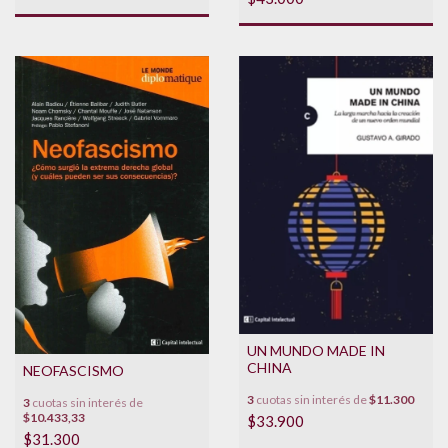
UN MUNDO MADE IN
CHINA
NEOFASCISMO
3
cuotas sin interés de
$11.300
3
cuotas sin interés de
$10.433,33
$33.900
$31.300