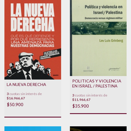
POLITICAS Y VIOLENCIA
LA NUEVA DERECHA
EN ISRAEL / PALESTINA
3
cuotas sin interés de
3
cuotas sin interés de
$16.966,67
$11.966,67
$50.900
$35.900