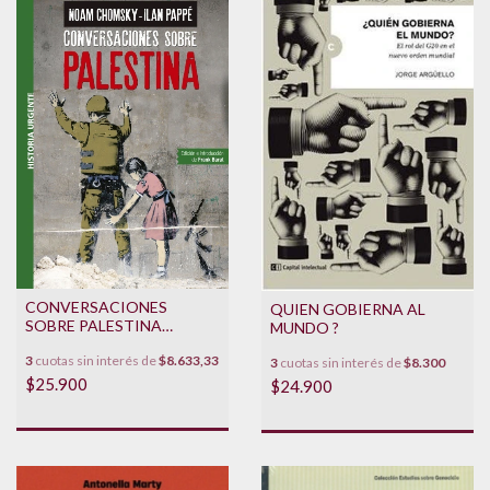
CONVERSACIONES
QUIEN GOBIERNA AL
SOBRE PALESTINA
MUNDO ?
(NUEVA ED)
3
cuotas sin interés de
$8.633,33
3
cuotas sin interés de
$8.300
$25.900
$24.900