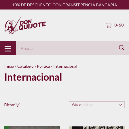
10% DE DESCUENTO CON TRANSFERENCIA BANCARIA
0
$0
-
Inicio
-
Catalogo
-
Politica
-
Internacional
Internacional
Filtrar