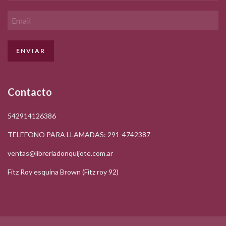
Contacto
542914126386
TELEFONO PARA LLAMADAS: 291-4742387
ventas@libreriadonquijote.com.ar
Fitz Roy esquina Brown (Fitz roy 92)