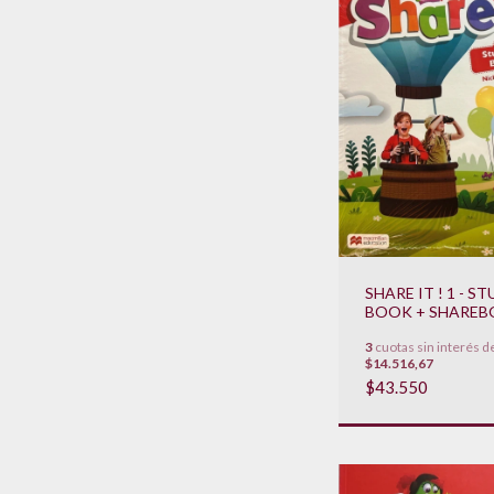
SHARE IT ! 1 - S
BOOK + SHAREB
NAVIO **NOVED
3
cuotas sin interés d
2022**
$14.516,67
$43.550