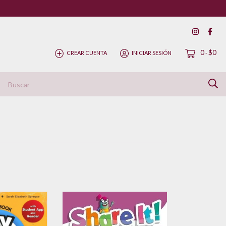
0
$0
CREAR CUENTA
INICIAR SESIÓN
-
ítica de Devolución