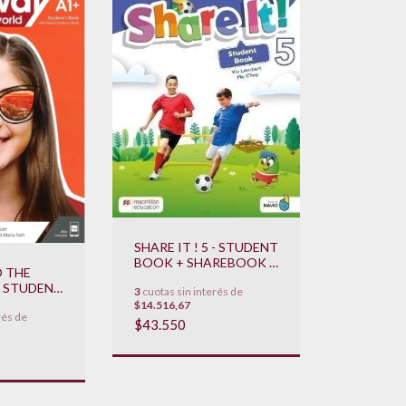
SHARE IT ! 5 - STUDENT
BOOK + SHAREBOOK +
 THE
NAVIO **NOVEDAD
/ STUDENT
3
cuotas sin interés de
2022**
IGITAL
$14.516,67
rés de
 BOOK
$43.550
EDAD