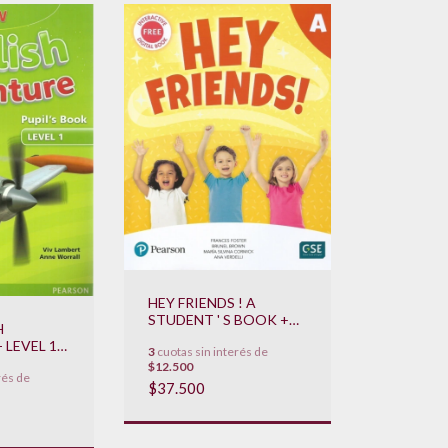
HEY FRIENDS ! A
STUDENT ' S BOOK +
H
WORKBOOK
LEVEL 1 -
3
cuotas sin interés de
**NOVEDAD 2019**
OK
$12.500
rés de
2016***
$37.500