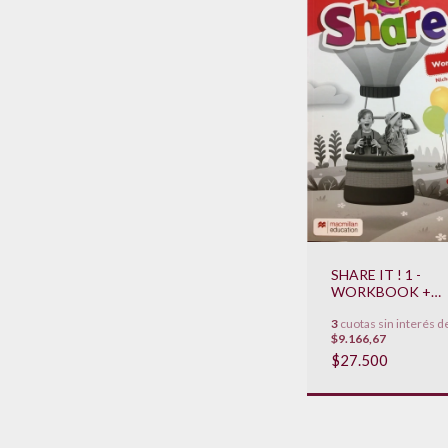
SHARE IT ! 1 -
WORKBOOK +
STUDENT APP N
3
cuotas sin interés d
**NOVEDAD 2022
$9.166,67
$27.500