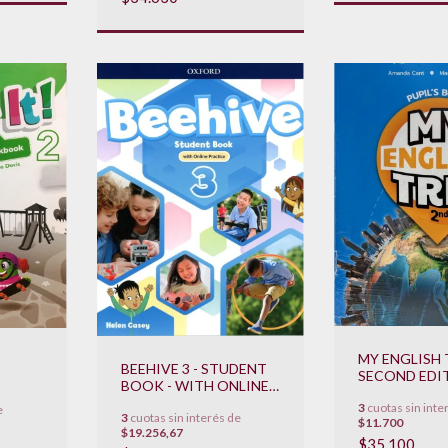
MY ENGLISH 
BEEHIVE 3 - STUDENT
SECOND EDIT
BOOK - WITH ONLINE
PUPIL 'S BO
AVIO
PRACTICE **NOVEDAD
3
cuotas sin inte
STUDENT AP
e
**
3
cuotas sin interés de
2023**
$11.700
READER **N
$19.256,67
2023**
$35.100