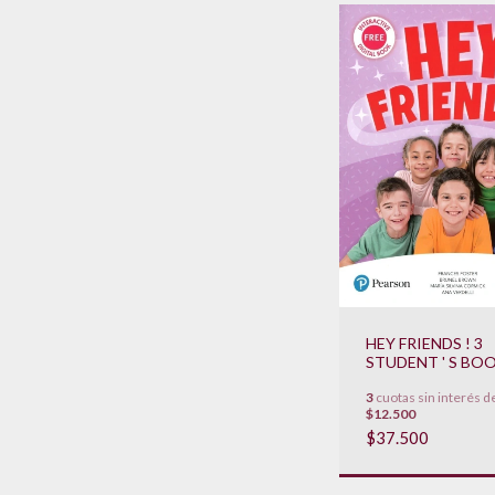
HEY FRIENDS ! 3
STUDENT ' S BO
WORKBOOK
3
cuotas sin interés d
**NOVEDAD 2019
$12.500
$37.500