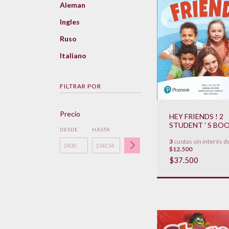
Aleman
Ingles
Ruso
Italiano
FILTRAR POR
Precio
HEY FRIENDS ! 2
STUDENT ' S BO
DESDE
HASTA
WORKBOOK
3
cuotas sin interés d
**NOVEDAD 2019
$12.500
$37.500