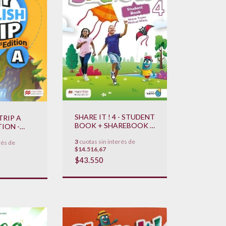
SHARE IT ! 4 - STUDENT
TRIP A
BOOK + SHAREBOOK +
ION -
NAVIO **NOVEDAD
OK WITH
3
cuotas sin interés de
2022**
rés de
P AND
$14.516,67
OVEDAD
$43.550