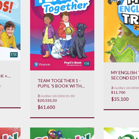
MY ENGLISH 
OK +
SECOND EDIT
TEAM TOGETHER 1 -
PUPIL 'S BO
PUPIL 'S BOOK WITH
e
**
3
cuotas sin inte
STUDENT AP
DIGITAL RESOURCES
$11.700
READER **N
3
cuotas sin interés de
**NOVEDAD 2020**
2022**
$35.100
$20.533,33
$61.600