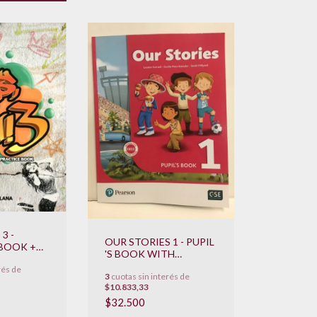
3 -
OUR STORIES 1 - PUPIL
 BOOK +
'S BOOK WITH
OOK
INTERACTIVE FREE
rés de
3
cuotas sin interés de
DIGITAL BOOK
$10.833,33
$32.500