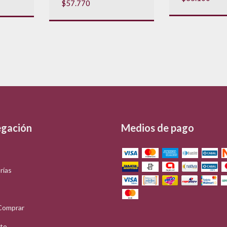
$57.770
gación
Medios de pago
rías
Comprar
to