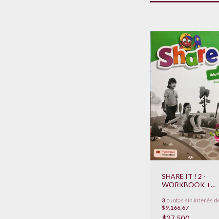
SHARE IT ! 2 -
WORKBOOK +
STUDENT APP N
3
cuotas sin interés d
**NOVEDAD 2022
$9.166,67
$27.500