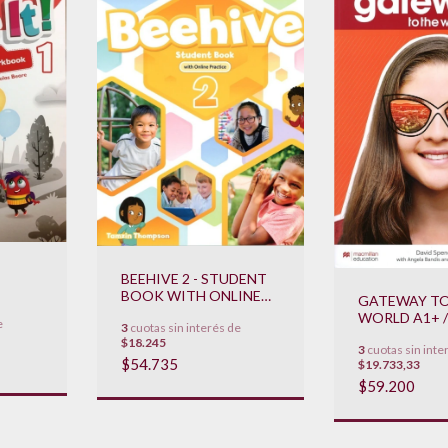
BEEHIVE 2 - STUDENT
BOOK WITH ONLINE
GATEWAY TO
AVIO
PRACTICE **NOVEDAD
WORLD A1+ 
e
**
3
cuotas sin interés de
2023**
' S BOOK + D
$18.245
3
cuotas sin inte
STUDENT ' S
$54.735
$19.733,33
+APP **NOV
2022**
$59.200