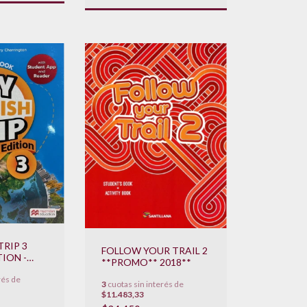
TRIP 3
FOLLOW YOUR TRAIL 2
ION -
**PROMO** 2018**
OK WITH
rés de
P AND
3
cuotas sin interés de
OVEDAD
$11.483,33