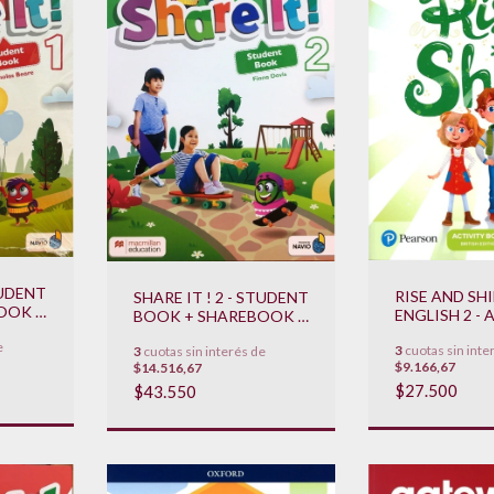
TUDENT
RISE AND SHI
SHARE IT ! 2 - STUDENT
OOK +
ENGLISH 2 - 
BOOK + SHAREBOOK +
AD
BOOK (BRITI
NAVIO **NOVEDAD
e
3
cuotas sin inte
EDITION) *
3
cuotas sin interés de
2022**
$9.166,67
$14.516,67
2022**
$27.500
$43.550