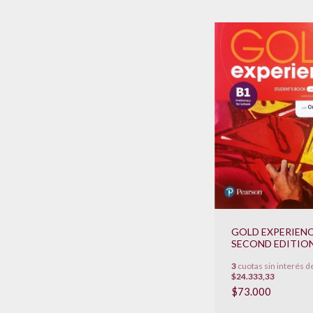
GOLD EXPERIENCE
SECOND EDITIO
STUDENT 'S BOO
3
cuotas sin interés d
INTERACTIVE E
$24.333,33
**NOVEDAD 2022
$73.000