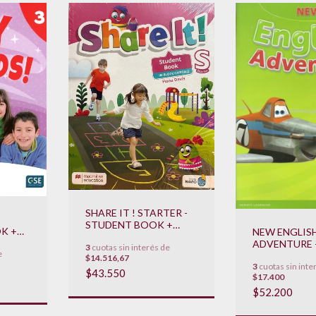
SHARE IT ! STARTER -
STUDENT BOOK +
OK +
NEW ENGLIS
SHAREBOOK - IN
ADVENTURE - 
3
cuotas sin interés de
BLOCKCAPITALS
e
**
PUPIL ' S BO
$14.516,67
**NOVEDAD 2023**
3
cuotas sin inte
***NOVEDAD 
$43.550
$17.400
$52.200