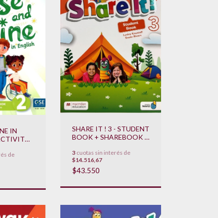
SHARE IT ! 3 - STUDENT
NE IN
BOOK + SHAREBOOK +
ACTIVITY
NAVIO **NOVEDAD
SH
3
cuotas sin interés de
2022**
rés de
*NOVEDAD
$14.516,67
$43.550