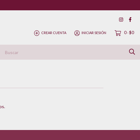
0
$0
CREAR CUENTA
INICIAR SESIÓN
-
ítica de Devolución
os.