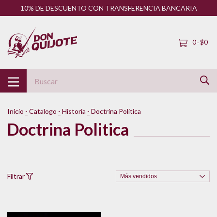
10% DE DESCUENTO CON TRANSFERENCIA BANCARIA
0
$0
-
Inicio
-
Catalogo
-
Historia
-
Doctrina Politica
Doctrina Politica
Filtrar