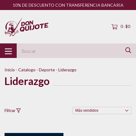
10% DE DESCUENTO CON TRANSFERENCIA BANCARIA
0
$0
-
Inicio
-
Catalogo
-
Deporte
-
Liderazgo
Liderazgo
Filtrar