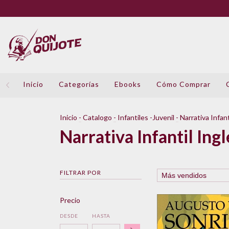
Inicio
Categorías
Ebooks
Cómo Comprar
Inicio
-
Catalogo
-
Infantiles -Juvenil
-
Narrativa Infant
Narrativa Infantil Ing
FILTRAR POR
Precio
DESDE
HASTA