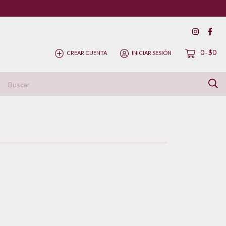
0
$0
CREAR CUENTA
INICIAR SESIÓN
-
ítica de Devolución